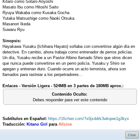
Kitaro como Sotaro Ariyoshi
Masato Ibu como Hitoshi Saito
Ryuya Wakaba como Kusaka Gocha
Yutaka Matsushige como Naoki Otsuka
Masanori Ikeda
Suwaru Ryu
Sinopsis:
Hayakawa Yusaku (Ichihara Hayato) soñaba con convertirse algún día en
detective. En cambio, ahora trabaja como entrenador de perros policías.
Un día, Yusaku recibe a un Pastor Albino llamado Shiro que otros dicen
que nunca puede convertirse en un perro policía. Yusaku y Shiro se
apegan y entrenan duro. Cuando ocurre un acto terrorista, ahora son
llamados para rastrear a los perpetradores...
Enlaces - Versión Ligera - 524MB en 3 partes de 180MB aprox.:
Contenido Oculto:
Debes responder para ver este contenido
Subtítulos en Español:
https://1fichier.com/?x0jxddrk3wkqwe1g3kyx
Traducción:
Kitano Girl
para
Allzine
Citar