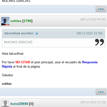
MUCHAS GRACIAS
Citar
(09-12-2022 05:40)
cchloc
[
1796
]
falconfinal escribió:
(08-12-2022 22:58)
MUCHAS GRACIAS
Hola falconfinal:
Por favor
NO CITAR
el post principal, usar el recuadro de
Respuesta
Rápida
al final de la página.
Saludos
cchloc
Citar
(29-12-2022 21:15)
kutxi29898
[
0
]