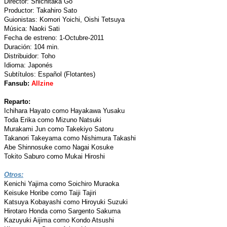
Director: Shichitaka Go
Productor: Takahiro Sato
Guionistas: Komori Yoichi, Oishi Tetsuya
Música: Naoki Sati
Fecha de estreno: 1-Octubre-2011
Duración: 104 min.
Distribuidor: Toho
Idioma: Japonés
Subtítulos: Español (Flotantes)
Fansub:
Allzine
Reparto:
Ichihara Hayato como Hayakawa Yusaku
Toda Erika como Mizuno Natsuki
Murakami Jun como Takekiyo Satoru
Takanori Takeyama como Nishimura Takashi
Abe Shinnosuke como Nagai Kosuke
Tokito Saburo como Mukai Hiroshi
Otros:
Kenichi Yajima como Soichiro Muraoka
Keisuke Horibe como Taiji Tajiri
Katsuya Kobayashi como Hiroyuki Suzuki
Hirotaro Honda como Sargento Sakuma
Kazuyuki Aijima como Kondo Atsushi