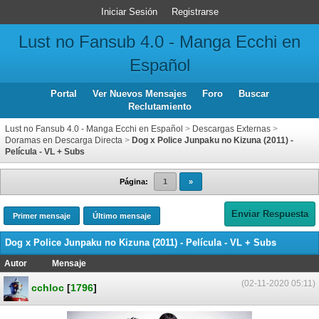
Iniciar Sesión
Registrarse
Lust no Fansub 4.0 - Manga Ecchi en
Español
Portal
Ver Nuevos Mensajes
Foro
Buscar
Reclutamiento
Lust no Fansub 4.0 - Manga Ecchi en Español
>
Descargas Externas
>
Doramas en Descarga Directa
>
Dog x Police Junpaku no Kizuna (2011) -
Película - VL + Subs
Página:
1
»
Enviar Respuesta
Primer mensaje
Último mensaje
Dog x Police Junpaku no Kizuna (2011) - Película - VL + Subs
Autor
Mensaje
(02-11-2020 05:11)
cchloc
[
1796
]