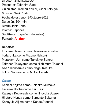
Director: Shichitaka Go
Productor: Takahiro Sato
Guionistas: Komori Yoichi, Oishi Tetsuya
Música: Naoki Sati
Fecha de estreno: 1-Octubre-2011
Duración: 104 min.
Distribuidor: Toho
Idioma: Japonés
Subtítulos: Español (Flotantes)
Fansub:
Allzine
Reparto:
Ichihara Hayato como Hayakawa Yusaku
Toda Erika como Mizuno Natsuki
Murakami Jun como Takekiyo Satoru
Takanori Takeyama como Nishimura Takashi
Abe Shinnosuke como Nagai Kosuke
Tokito Saburo como Mukai Hiroshi
Otros:
Kenichi Yajima como Soichiro Muraoka
Keisuke Horibe como Taiji Tajiri
Katsuya Kobayashi como Hiroyuki Suzuki
Hirotaro Honda como Sargento Sakuma
Kazuyuki Aijima como Kondo Atsushi