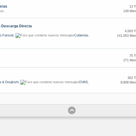
eras
13 
149 Men
sto.
 Descarga Directa
4,003 
o Fansub
,
Cubiertas
,
141,053 Men
75 
271 Men
302 
 & Doujinshi
,
OVAS
,
8,808 Men