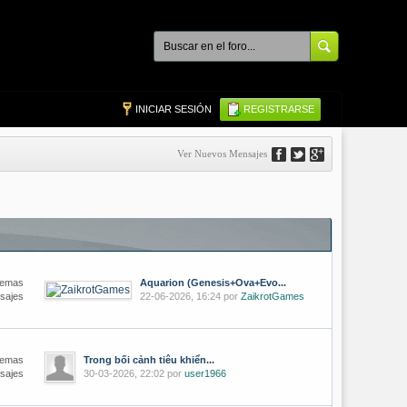
INICIAR SESIÓN
REGISTRARSE
Ver Nuevos Mensajes
Temas
Aquarion (Genesis+Ova+Evo...
sajes
22-06-2026, 16:24 por
ZaikrotGames
Temas
Trong bối cảnh tiêu khiển...
sajes
30-03-2026, 22:02 por
user1966