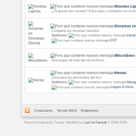
Novelas Lig
¿Te gustan las novelas? Entra aquí y comparte con el re
Doramas en
Comparte tus doramas favoritos
Subforos:
Hiyok
OST
Misceláneo
Descargas de todo tipo de archivos.
Hentai
Zona para los pervertidos del foro.
Subforos:
Manga
Juegos & Otros
Contáctanos
Versión Móvil
Reglamento
Theme Designed by Tushar. Modified by
Lust no Fansub
© 2008-2026.