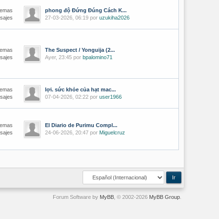
Temas
phong độ Đứng Đúng Cách K...
sajes
27-03-2026, 06:19 por
uzukiha2026
Temas
The Suspect / Yonguija (2...
sajes
Ayer, 23:45 por
bpalomino71
Temas
lợi. sức khỏe của hạt mac...
sajes
07-04-2026, 02:22 por
user1966
Temas
El Diario de Purimu Compl...
sajes
24-06-2026, 20:47 por
Miguelcruz
Forum Software by
MyBB
, © 2002-2026
MyBB Group
.