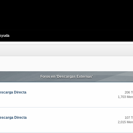
Ayuda
Foros en 'Descargas Externas'
escarga Directa
206 
1,703 Men
escarga Directa
107 
2,015 Men