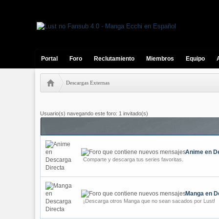
Portal
Foro
Reclutamiento
Miembros
Equipo
Descargas Externas
Usuario(s) navegando este foro: 1 invitado(s)
Anime en D
Comparte y descarga tus series favoritas.
Manga en D
¡Descarga otros Manga que no sean sacados por Lust!