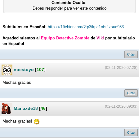
Contenido Oculto:
Debes responder para ver este contenido
Subtítulos en Español:
https://1fichier.com/?tp3ikpc1ofsfizsuc933
Agradecimientos al
Equipo Detective Zombie
de
Viki
por subtitularlo
en Español
Citar
(02-11-2020 07:28)
noestoyo
[
107
]
Muchas gracias
Citar
(02-11-2020 09:03)
Mariaxde18
[
46
]
Muchas gracias!
Citar