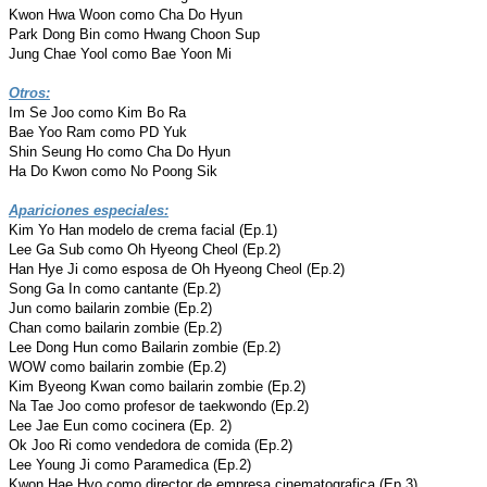
Kwon Hwa Woon como Cha Do Hyun
Park Dong Bin como Hwang Choon Sup
Jung Chae Yool como Bae Yoon Mi
Otros:
Im Se Joo como Kim Bo Ra
Bae Yoo Ram como PD Yuk
Shin Seung Ho como Cha Do Hyun
Ha Do Kwon como No Poong Sik
Apariciones especiales:
Kim Yo Han modelo de crema facial (Ep.1)
Lee Ga Sub como Oh Hyeong Cheol (Ep.2)
Han Hye Ji como esposa de Oh Hyeong Cheol (Ep.2)
Song Ga In como cantante (Ep.2)
Jun como bailarin zombie (Ep.2)
Chan como bailarin zombie (Ep.2)
Lee Dong Hun como Bailarin zombie (Ep.2)
WOW como bailarin zombie (Ep.2)
Kim Byeong Kwan como bailarin zombie (Ep.2)
Na Tae Joo como profesor de taekwondo (Ep.2)
Lee Jae Eun como cocinera (Ep. 2)
Ok Joo Ri como vendedora de comida (Ep.2)
Lee Young Ji como Paramedica (Ep.2)
Kwon Hae Hyo como director de empresa cinematografica (Ep.3)