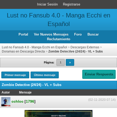
Iniciar Sesión
Registrarse
Lust no Fansub 4.0 - Manga Ecchi en
Español
Portal
Ver Nuevos Mensajes
Foro
Buscar
Reclutamiento
Lust no Fansub 4.0 - Manga Ecchi en Español
>
Descargas Externas
>
Doramas en Descarga Directa
>
Zombie Detective (24/24) - VL + Subs
Página:
1
»
Enviar Respuesta
Primer mensaje
Último mensaje
Zombie Detective (24/24) - VL + Subs
Autor
Mensaje
(02-11-2020 07:14)
cchloc
[
1796
]