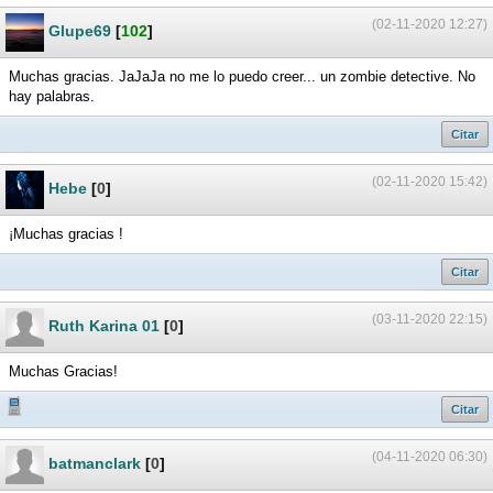
(02-11-2020 12:27)
Glupe69
[
102
]
Muchas gracias. JaJaJa no me lo puedo creer... un zombie detective. No
hay palabras.
Citar
(02-11-2020 15:42)
Hebe
[
0
]
¡Muchas gracias !
Citar
(03-11-2020 22:15)
Ruth Karina 01
[
0
]
Muchas Gracias!
Citar
(04-11-2020 06:30)
batmanclark
[
0
]