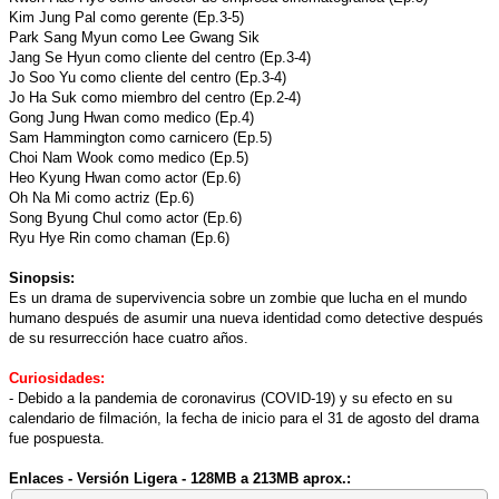
Kim Jung Pal como gerente (Ep.3-5)
Park Sang Myun como Lee Gwang Sik
Jang Se Hyun como cliente del centro (Ep.3-4)
Jo Soo Yu como cliente del centro (Ep.3-4)
Jo Ha Suk como miembro del centro (Ep.2-4)
Gong Jung Hwan como medico (Ep.4)
Sam Hammington como carnicero (Ep.5)
Choi Nam Wook como medico (Ep.5)
Heo Kyung Hwan como actor (Ep.6)
Oh Na Mi como actriz (Ep.6)
Song Byung Chul como actor (Ep.6)
Ryu Hye Rin como chaman (Ep.6)
Sinopsis:
Es un drama de supervivencia sobre un zombie que lucha en el mundo
humano después de asumir una nueva identidad como detective después
de su resurrección hace cuatro años.
Curiosidades:
- Debido a la pandemia de coronavirus (COVID-19) y su efecto en su
calendario de filmación, la fecha de inicio para el 31 de agosto del drama
fue pospuesta.
Enlaces - Versión Ligera - 128MB a 213MB aprox.: