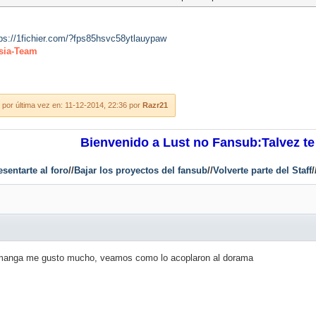
tps://1fichier.com/?fps85hsvc58ytlauypaw
sia-Team
por última vez en: 11-12-2014, 22:36 por
Razr21
Bienvenido a Lust no Fansub:Talvez te
esentarte al foro
//
Bajar los proyectos del fansub
//
Volverte parte del Staff
/
e manga me gusto mucho, veamos como lo acoplaron al dorama