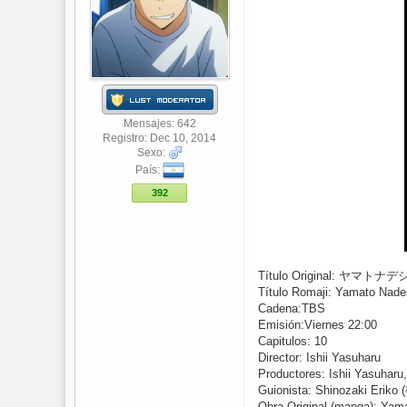
Mensajes: 642
Registro: Dec 10, 2014
Sexo:
País:
392
Título Original: ヤマト
Título Romaji: Yamato Nade
Cadena:TBS
Emisión:Viernes 22:00
Capitulos: 10
Director: Ishii Yasuharu
Productores: Ishii Yasuharu,
Guionista: Shinozaki Eri
Obra Original (manga): 