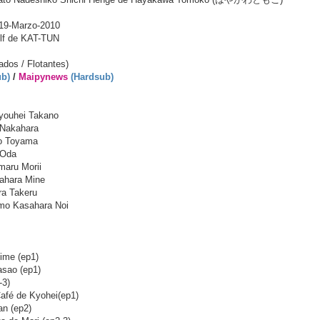
 19-Marzo-2010
elf de KAT-TUN
ados / Flotantes)
ub)
/
Maipynews
(Hardsub)
ouhei Takano
Nakahara
jo Toyama
 Oda
aru Morii
ahara Mine
ra Takeru
o Kasahara Noi
ime (ep1)
sao (ep1)
-3)
Café de Kyohei(ep1)
an (ep2)