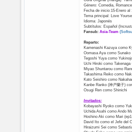
Género: Comedia, Romance
Fecha de inicio:15-Enero al
Tema principal: Love Yours
Idioma: Japonés
Subtítulos: Español (Incrust
Fansub:
Asia-Team
(Softs
Reparto:
Kamenashi Kazuya como Ky
Oomasa Aya como Sunako 
Tegoshi Yuya como Yukino
Uchi Hiroki como Takenaga
Miyao Shuntarou como Ranm
Takashima Reiko como Nak
Kato Seishiro como Nakaha
Kanbe Ranko (神戸蘭子) com
Osugi Ren como Shinichi
Invitados:
Kobayashi Ryoko como Yuk
Uchida Asahi como Ando Ma
Hoshino Aki como Mari (ep1
David Ito como el Jefe del 
Hiraizumi Sei como Sebasti