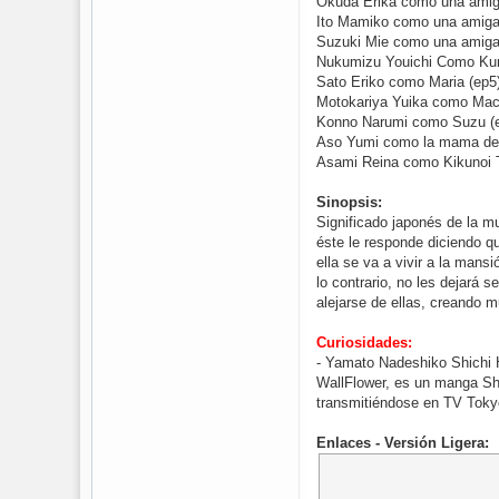
Okuda Erika como una amiga
Ito Mamiko como una amiga 
Suzuki Mie como una amiga 
Nukumizu Youichi Como Ku
Sato Eriko como Maria (ep5
Motokariya Yuika como Mach
Konno Narumi como Suzu (
Aso Yumi como la mama de 
Asami Reina como Kikunoi 
Sinopsis:
Significado japonés de la mu
éste le responde diciendo q
ella se va a vivir a la mans
lo contrario, no les dejará 
alejarse de ellas, creando m
Curiosidades:
- Yamato Nadeshiko Shichi 
WallFlower, es un manga Shō
transmitiéndose en TV Tokyo
Enlaces - Versión Ligera: