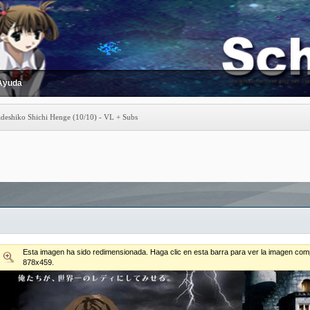
Ayuda
deshiko Shichi Henge (10/10) - VL + Subs
Esta imagen ha sido redimensionada. Haga clic en esta barra para ver la imagen comp
878x459.