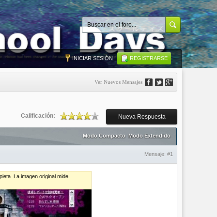
INICIAR SESIÓN
REGISTRARSE
Ver Nuevos Mensajes
Calificación:
Nueva Respuesta
Modo Compacto
Modo Extendido
Mensaje:
#1
leta. La imagen original mide