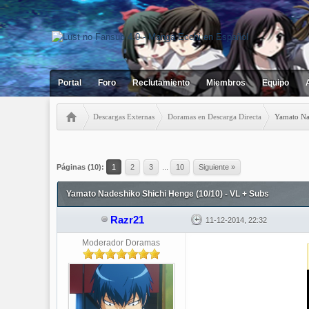
Portal
Foro
Reclutamiento
Miembros
Equipo
Descargas Externas
Doramas en Descarga Directa
Yamato Na
5 votos - 4.4 Media
1
2
3
4
5
Páginas (10):
1
2
3
...
10
Siguiente »
Yamato Nadeshiko Shichi Henge (10/10) - VL + Subs
Razr21
11-12-2014, 22:32
Moderador Doramas