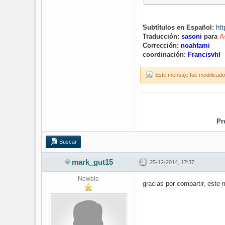
Subtítulos en Español:
ht
Traducción:
sasoni
para
A
Corrección:
noahtami
coordinación:
Francisvhl
Este mensaje fue modificado 
Pr
Buscar
mark_gut15
25-12-2014, 17:37
Newbie
gracias por compartir, est