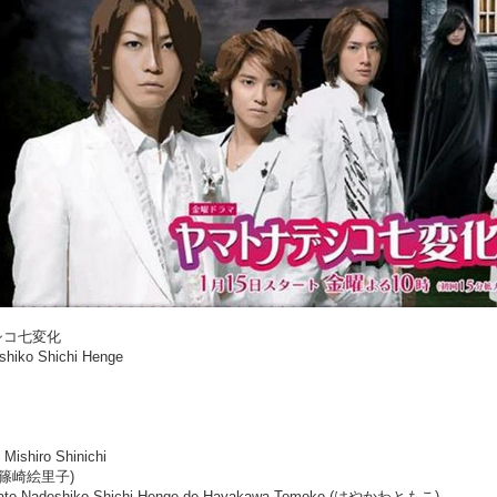
ナデシコ七変化
shiko Shichi Henge
 Mishiro Shinichi
ko (篠崎絵里子)
Yamato Nadeshiko Shichi Henge de Hayakawa Tomoko (はやかわともこ)