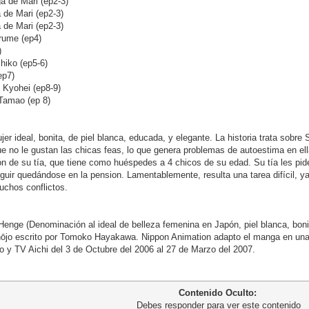
 de Mari (ep2-3)
de Mari (ep2-3)
de Mari (ep2-3)
rume (ep4)
)
iko (ep5-6)
ep7)
Kyohei (ep8-9)
Tamao (ep 8)
jer ideal, bonita, de piel blanca, educada, y elegante. La historia trata sobr
ue no le gustan las chicas feas, lo que genera problemas de autoestima en e
ión de su tía, que tiene como huéspedes a 4 chicos de su edad. Su tía les pi
seguir quedándose en la pension. Lamentablemente, resulta una tarea difícil, ya
uchos conflictos.
Henge (Denominación al ideal de belleza femenina en Japón, piel blanca, bo
jo escrito por Tomoko Hayakawa. Nippon Animation adapto el manga en una se
 y TV Aichi del 3 de Octubre del 2006 al 27 de Marzo del 2007.
Contenido Oculto:
Debes responder para ver este contenido