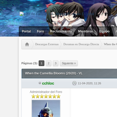
Portal
Foro
Reclutamiento
Miembros
Equipo
Descargas Externas
Doramas en Descarga Directa
When the 
1 votos - 3 Media
1
2
3
4
5
Páginas (3):
1
2
3
Siguiente »
When the Camellia Blooms (20/20) - VL
cchloc
11-04-2020, 11:26
Administrador del Foro