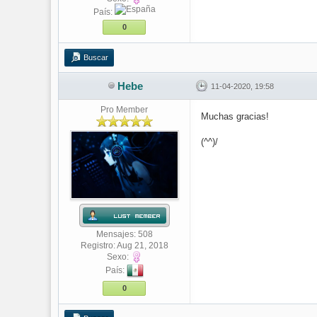
País:
0
Buscar
Hebe
11-04-2020, 19:58
Pro Member
Muchas gracias!
(^^)/
Mensajes: 508
Registro: Aug 21, 2018
Sexo:
País:
0