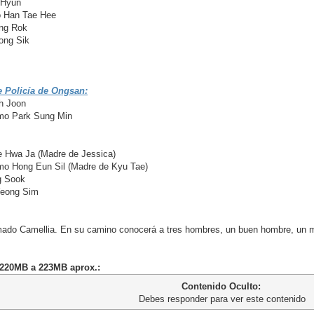
 Hyun
 Han Tae Hee
ng Rok
ong Sik
e Policía de Ongsan:
h Joon
o Park Sung Min
 Hwa Ja (Madre de Jessica)
 Hong Eun Sil (Madre de Kyu Tae)
g Sook
Yeong Sim
amado Camellia. En su camino conocerá a tres hombres, un buen hombre, un 
- 220MB a 223MB aprox.:
Contenido Oculto:
Debes responder para ver este contenido