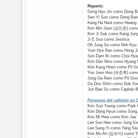
Reparto:
Gong Hyo Jin como Dong B
Seo Yi Soo como Dong Baek
Kang Ha Neul como Hwang 
Kim Min Joon (김민준) como 
Kim Ji Suk como Kang Jong
Ji E Suu como Jessica
Oh Jung Se como Noh Kyu 
Yum Hye Ran como Hong J
Son Dam Bi como Choi Hya
Kim Dan Woo como Hyang M
Kim Kang Hoon como Pil G
Yoo Joon Hoo (유준후) como P
Jung Ga Ram como Pil Goo 
Go Doo Shim como Duk So
Jun Bae Su como Capitán 
Personas del callejón en 
Kim Sun Young como Park 
Kim Dong Hyun como Song 
Kim Mi Hwa como Kim Jae 
Lee Sun Hee como Jung Gw
Lee Sang Yi como Yang Se
Kim Mo Ah (김모아) como Y