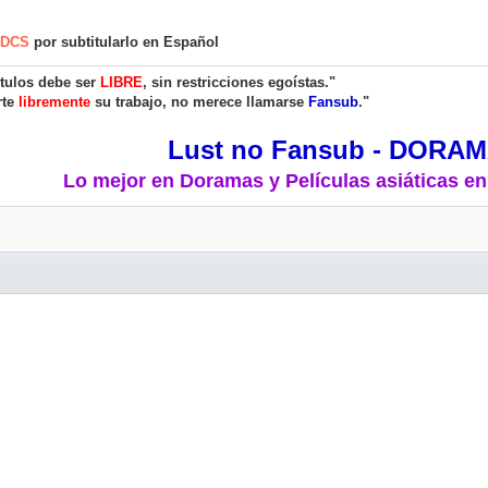
MDCS
por subtitularlo en Español
ítulos debe ser
LIBRE
, sin restricciones egoístas."
rte
libremente
su trabajo, no merece llamarse
Fansub
."
Lust no Fansub - DORA
Lo mejor en Doramas y Películas asiáticas en