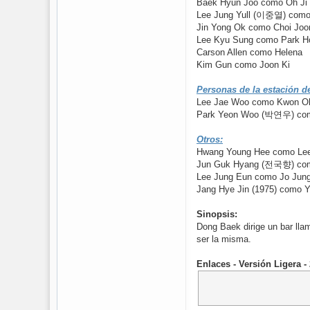
Baek Hyun Joo como Oh Ji
Lee Jung Yull (이중열) como
Jin Yong Ok como Choi Joo
Lee Kyu Sung como Park H
Carson Allen como Helena
Kim Gun como Joon Ki
Personas de la estación d
Lee Jae Woo como Kwon O
Park Yeon Woo (박연우) com
Otros:
Hwang Young Hee como Lee
Jun Guk Hyang (전국향) como
Lee Jung Eun como Jo Jun
Jang Hye Jin (1975) como 
Sinopsis:
Dong Baek dirige un bar ll
ser la misma.
Enlaces - Versión Ligera 