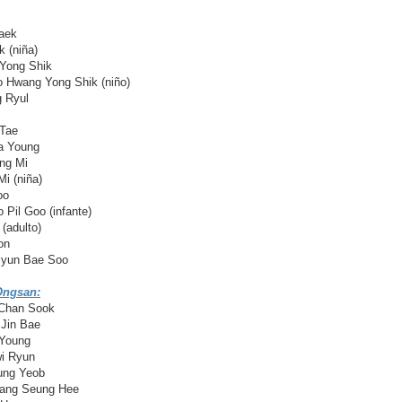
aek
 (niña)
Yong Shik
Hwang Yong Shik (niño)
 Ryul
Tae
a Young
ng Mi
i (niña)
oo
il Goo (infante)
(adulto)
on
Byun Bae Soo
Ongsan:
Chan Sook
Jin Bae
Young
i Ryun
ung Yeob
ang Seung Hee