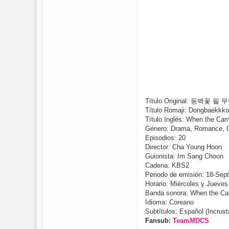
Título Original: 동백꽃 필 
Título Romaji: Dongbaekkko
Título Inglés: When the Ca
Género: Drama, Romance, C
Episodios: 20
Director: Cha Young Hoon
Guionista: Im Sang Choon
Cadena: KBS2
Periodo de emisión: 18-Sep
Horario: Miércoles y Jueves
Banda sonora: When the C
Idioma: Coreano
Subtítulos: Español (Incrus
Fansub:
TeamMDCS