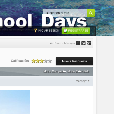
INICIAR SESIÓN
REGISTRARSE
Ver Nuevos Mensajes
Calificación:
Nueva Respuesta
Modo Compacto
Modo Extendido
Mensaje:
#1