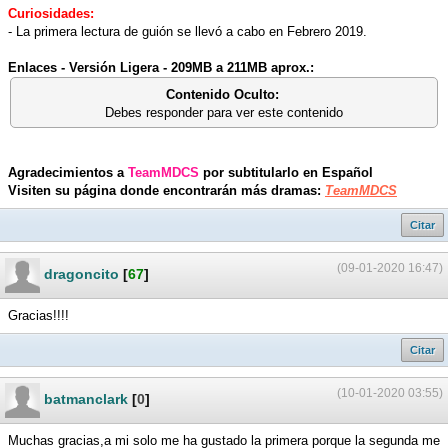
Curiosidades:
- La primera lectura de guión se llevó a cabo en Febrero 2019.
Enlaces - Versión Ligera - 209MB a 211MB aprox.:
Contenido Oculto:
Debes responder para ver este contenido
Agradecimientos a
TeamMDCS
por subtitularlo en Español
Visiten su página donde encontrarán más dramas:
TeamMDCS
Citar
(09-01-2020 16:47)
dragoncito
[
67
]
Gracias!!!!
Citar
(10-01-2020 03:55)
batmanclark
[
0
]
Muchas gracias,a mi solo me ha gustado la primera porque la segunda me