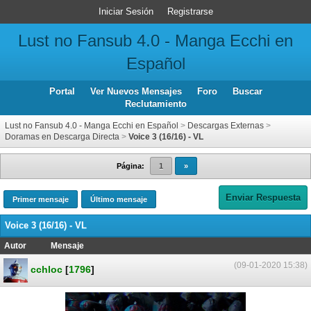
Iniciar Sesión
Registrarse
Lust no Fansub 4.0 - Manga Ecchi en
Español
Portal
Ver Nuevos Mensajes
Foro
Buscar
Reclutamiento
Lust no Fansub 4.0 - Manga Ecchi en Español
>
Descargas Externas
>
Doramas en Descarga Directa
>
Voice 3 (16/16) - VL
Página:
1
»
Enviar Respuesta
Primer mensaje
Último mensaje
Voice 3 (16/16) - VL
Autor
Mensaje
(09-01-2020 15:38)
cchloc
[
1796
]