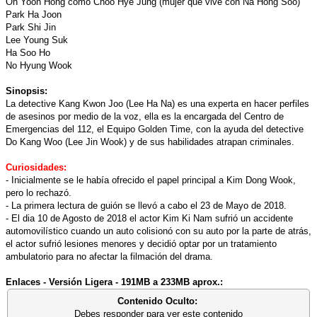
Oh Yoon Hong como Choo Hye Jung (mujer que vive con Na Hong Soo)
Park Ha Joon
Park Shi Jin
Lee Young Suk
Ha Soo Ho
No Hyung Wook
Sinopsis:
La detective Kang Kwon Joo (Lee Ha Na) es una experta en hacer perfiles
de asesinos por medio de la voz, ella es la encargada del Centro de
Emergencias del 112, el Equipo Golden Time, con la ayuda del detective
Do Kang Woo (Lee Jin Wook) y de sus habilidades atrapan criminales.
Curiosidades:
- Inicialmente se le había ofrecido el papel principal a Kim Dong Wook,
pero lo rechazó.
- La primera lectura de guión se llevó a cabo el 23 de Mayo de 2018.
- El dia 10 de Agosto de 2018 el actor Kim Ki Nam sufrió un accidente
automovilístico cuando un auto colisionó con su auto por la parte de atrás,
el actor sufrió lesiones menores y decidió optar por un tratamiento
ambulatorio para no afectar la filmación del drama.
Enlaces - Versión Ligera - 191MB a 233MB aprox.:
Contenido Oculto:
Debes responder para ver este contenido