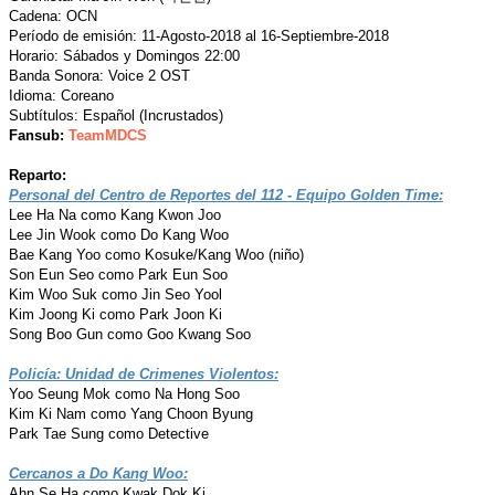
Cadena: OCN
Período de emisión: 11-Agosto-2018 al 16-Septiembre-2018
Horario: Sábados y Domingos 22:00
Banda Sonora: Voice 2 OST
Idioma: Coreano
Subtítulos: Español (Incrustados)
Fansub:
TeamMDCS
Reparto:
Personal del Centro de Reportes del 112 - Equipo Golden Time:
Lee Ha Na como Kang Kwon Joo
Lee Jin Wook como Do Kang Woo
Bae Kang Yoo como Kosuke/Kang Woo (niño)
Son Eun Seo como Park Eun Soo
Kim Woo Suk como Jin Seo Yool
Kim Joong Ki como Park Joon Ki
Song Boo Gun como Goo Kwang Soo
Policía: Unidad de Crimenes Violentos:
Yoo Seung Mok como Na Hong Soo
Kim Ki Nam como Yang Choon Byung
Park Tae Sung como Detective
Cercanos a Do Kang Woo:
Ahn Se Ha como Kwak Dok Ki