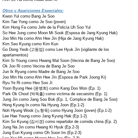
Otros y Apariciones Especiales:
Kwon Yul como Bang Je Soo
Kim Tae Yong como Je Soo (joven)
Kim Hong Fa como Jefe de la Policía Uh Soo Yul
So Hee Jung como Moon Mi Sook (Esposa de Jang Kyung Hak)
Joo Min Ha como Ahn Hee Jin (Hija de Jang Kyung Hak)
Kim Seo Kyung como Kim Kun
Go Dong Yeob (고동업) como Lee Hyuk Jin (vigilante de los
apartamentos)
Kim Si Young como Hwang Mal Soon (Vecina de Bang Je Soo)
Ok Joo Ri como Vecina de Bang Je Soo
Jun Ik Ryung como Madre de Bang Je Soo
Joo Min Ha como Ahn Hee Jin (Esposa de Park Joong Ki)
Ryu Ye Ri como Heo Soo Ji
Yoon Byung Hee (윤병희) como Kang Doo Won (Ep. 1)
Park Ok Chool (박옥출) como victima de secuestro (Ep. 1)
Jung Jin como Jang Soo Bok (Ep. 1, Complice de Bang Je Soo)
Hong Kyung In como Na Hyung Joon (Ep.1-2)
Noh Hyung Wook (노형욱) como Hyung Joon (joven) (Ep.1-2)
Lee Hae Young como Jang Kyung Hak (Ep.1-2)
Kim So Kyung (김서경) como repartidor de comida china (Ep. 2)
Jung Na Jin como Hwang Ki Hyuk (Ep.2-3)
Jung Eun Kyung como Oh Soon Im (Ep.2-3)