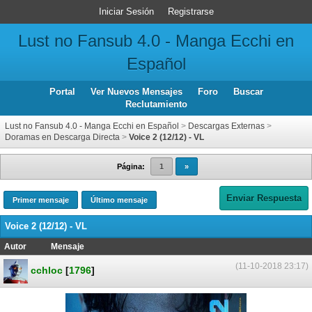
Iniciar Sesión
Registrarse
Lust no Fansub 4.0 - Manga Ecchi en
Español
Portal
Ver Nuevos Mensajes
Foro
Buscar
Reclutamiento
Lust no Fansub 4.0 - Manga Ecchi en Español
>
Descargas Externas
>
Doramas en Descarga Directa
>
Voice 2 (12/12) - VL
Página:
1
»
Enviar Respuesta
Primer mensaje
Último mensaje
Voice 2 (12/12) - VL
Autor
Mensaje
(11-10-2018 23:17)
cchloc
[
1796
]