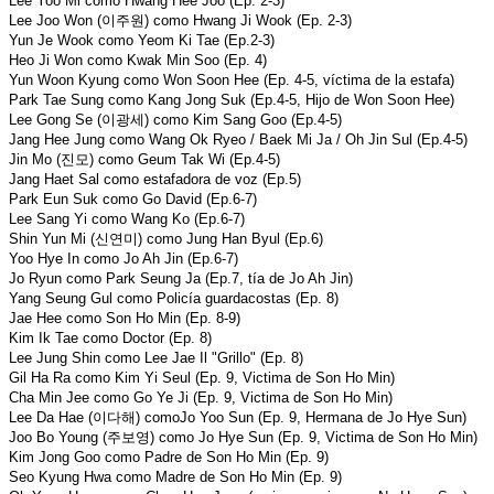
Lee Yoo Mi como Hwang Hee Joo (Ep. 2-3)
Lee Joo Won (이주원) como Hwang Ji Wook (Ep. 2-3)
Yun Je Wook como Yeom Ki Tae (Ep.2-3)
Heo Ji Won como Kwak Min Soo (Ep. 4)
Yun Woon Kyung como Won Soon Hee (Ep. 4-5, víctima de la estafa)
Park Tae Sung como Kang Jong Suk (Ep.4-5, Hijo de Won Soon Hee)
Lee Gong Se (이광세) como Kim Sang Goo (Ep.4-5)
Jang Hee Jung como Wang Ok Ryeo / Baek Mi Ja / Oh Jin Sul (Ep.4-5)
Jin Mo (진모) como Geum Tak Wi (Ep.4-5)
Jang Haet Sal como estafadora de voz (Ep.5)
Park Eun Suk como Go David (Ep.6-7)
Lee Sang Yi como Wang Ko (Ep.6-7)
Shin Yun Mi (신연미) como Jung Han Byul (Ep.6)
Yoo Hye In como Jo Ah Jin (Ep.6-7)
Jo Ryun como Park Seung Ja (Ep.7, tía de Jo Ah Jin)
Yang Seung Gul como Policía guardacostas (Ep. 8)
Jae Hee como Son Ho Min (Ep. 8-9)
Kim Ik Tae como Doctor (Ep. 8)
Lee Jung Shin como Lee Jae Il "Grillo" (Ep. 8)
Gil Ha Ra como Kim Yi Seul (Ep. 9, Victima de Son Ho Min)
Cha Min Jee como Go Ye Ji (Ep. 9, Victima de Son Ho Min)
Lee Da Hae (이다해) comoJo Yoo Sun (Ep. 9, Hermana de Jo Hye Sun)
Joo Bo Young (주보영) como Jo Hye Sun (Ep. 9, Victima de Son Ho Min)
Kim Jong Goo como Padre de Son Ho Min (Ep. 9)
Seo Kyung Hwa como Madre de Son Ho Min (Ep. 9)