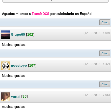
Agradecimientos a
TeamMDCS
por subtitularlo en Español
Citar
(12-10-2018 16:09)
Glupe69
[
102
]
Muchas gracias.
Citar
(12-10-2018 16:42)
noestoyo
[
107
]
Muchas gracias
Citar
(12-10-2018 17:06)
yunai
[
85
]
muchas gracias