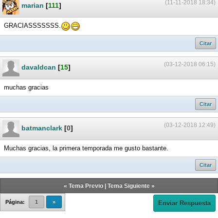
(11-11-2018 18:34)
marian
[
111
]
GRACIASSSSSSS.
Citar
(03-12-2018 06:15)
davaldcan
[
15
]
muchas gracias
Citar
(03-12-2018 12:49)
batmanclark
[
0
]
Muchas gracias, la primera temporada me gusto bastante.
Citar
«
Tema Previo
|
Tema Siguiente
»
Página:
1
»
Enviar Respuesta