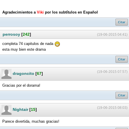
Agradecimientos a
Viki
por los subtítulos en Español
Citar
perrosoy
[
242
]
(19-06-2015 04:41)
completa 74 capitulos de nada
esta muy bien este drama
Citar
(19-06-2015 07:57)
dragoncito
[
67
]
Gracias por el dorama!
Citar
(19-06-2015 08:03)
Nightair
[
15
]
Parece divertida, muchas gracias!