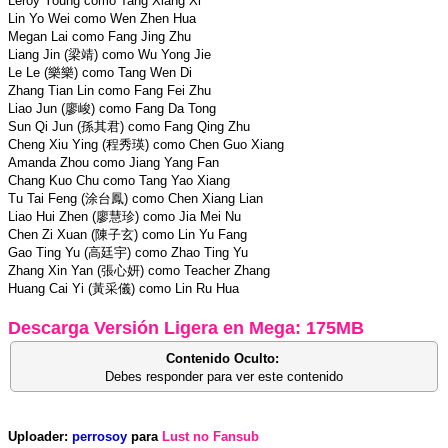
Leroy Young como Tang Xiang Xi
Lin Yo Wei como Wen Zhen Hua
Megan Lai como Fang Jing Zhu
Liang Jin (梁靖) como Wu Yong Jie
Le Le (樂樂) como Tang Wen Di
Zhang Tian Lin como Fang Fei Zhu
Liao Jun (廖峻) como Fang Da Tong
Sun Qi Jun (孫其君) como Fang Qing Zhu
Cheng Xiu Ying (程秀瑛) como Chen Guo Xiang
Amanda Zhou como Jiang Yang Fan
Chang Kuo Chu como Tang Yao Xiang
Tu Tai Feng (涂台鳳) como Chen Xiang Lian
Liao Hui Zhen (廖慧珍) como Jia Mei Nu
Chen Zi Xuan (陳子玄) como Lin Yu Fang
Gao Ting Yu (高廷宇) como Zhao Ting Yu
Zhang Xin Yan (張心妍) como Teacher Zhang
Huang Cai Yi (黃采儀) como Lin Ru Hua
Descarga Versión Ligera en Mega: 175MB
Contenido Oculto:
Debes responder para ver este contenido
Uploader:
perrosoy
para
Lust no Fansub