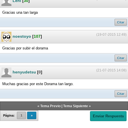
Leni
[
30
]
Gracias una tan larga
Citar
(19-07-2015 12:49)
noestoyo
[
107
]
Gracias por subir el dorama
Citar
(21-07-2015 14:08)
henyudetsu
[
0
]
Muchas gracias por este Dorama tan largo.
Citar
«
Tema Previo
|
Tema Siguiente
»
Página:
1
»
Enviar Respuesta