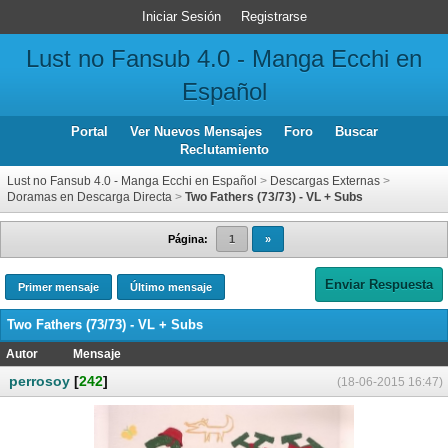
Iniciar Sesión
Registrarse
Lust no Fansub 4.0 - Manga Ecchi en
Español
Portal
Ver Nuevos Mensajes
Foro
Buscar
Reclutamiento
Lust no Fansub 4.0 - Manga Ecchi en Español
>
Descargas Externas
>
Doramas en Descarga Directa
>
Two Fathers (73/73) - VL + Subs
Página:
1
»
Enviar Respuesta
Primer mensaje
Último mensaje
Two Fathers (73/73) - VL + Subs
Autor
Mensaje
perrosoy
[
242
]
(18-06-2015 16:47)