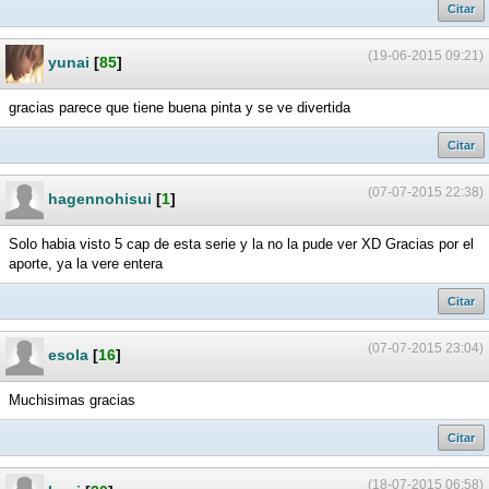
Citar
(19-06-2015 09:21)
yunai
[
85
]
gracias parece que tiene buena pinta y se ve divertida
Citar
(07-07-2015 22:38)
hagennohisui
[
1
]
Solo habia visto 5 cap de esta serie y la no la pude ver XD Gracias por el
aporte, ya la vere entera
Citar
(07-07-2015 23:04)
esola
[
16
]
Muchisimas gracias
Citar
(18-07-2015 06:58)