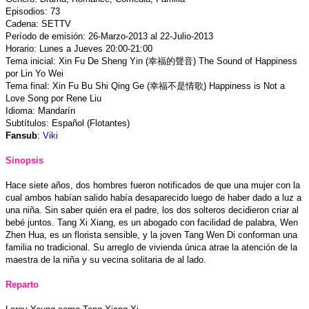
Episodios: 73
Cadena: SETTV
Período de emisión: 26-Marzo-2013 al 22-Julio-2013
Horario: Lunes a Jueves 20:00-21:00
Tema inicial: Xin Fu De Sheng Yin (幸福的聲音) The Sound of Happiness
por Lin Yo Wei
Tema final: Xin Fu Bu Shi Qing Ge (幸福不是情歌) Happiness is Not a
Love Song por Rene Liu
Idioma: Mandarín
Subtítulos: Español (Flotantes)
Fansub
:
Viki
Sinopsis
Hace siete años, dos hombres fueron notificados de que una mujer con la
cual ambos habían salido había desaparecido luego de haber dado a luz a
una niña. Sin saber quién era el padre, los dos solteros decidieron criar al
bebé juntos. Tang Xi Xiang, es un abogado con facilidad de palabra, Wen
Zhen Hua, es un florista sensible, y la joven Tang Wen Di conforman una
familia no tradicional. Su arreglo de vivienda única atrae la atención de la
maestra de la niña y su vecina solitaria de al lado.
Reparto