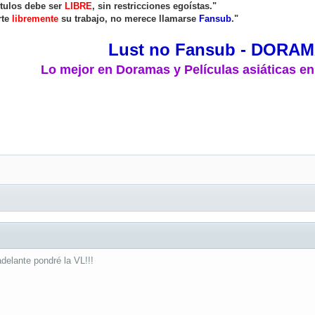
ítulos debe ser
LIBRE
, sin restricciones egoístas."
rte
libremente
su trabajo, no merece llamarse
Fansub
."
Lust no Fansub - DORA
Lo mejor en Doramas y Películas asiáticas en
elante pondré la VL!!!