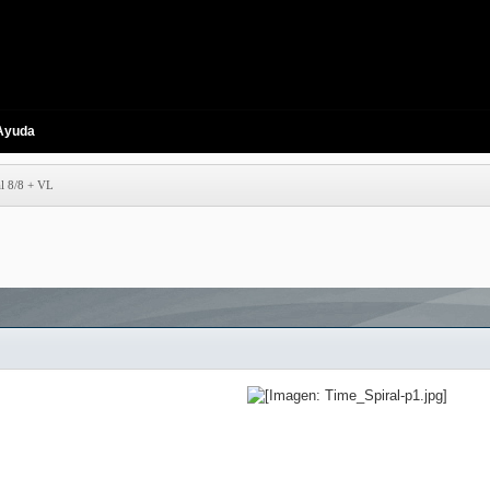
Ayuda
l 8/8 + VL