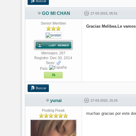
Buscar
GO MI CHAN
27-03-2015, 05:51
Senior Member
Gracias Melibea.Le vamos 
Mensajes: 287
Registro: Dec 30, 2014
Sexo:
País:
76
Buscar
yunai
27-03-2015, 15:24
Posting Freak
muchas gracias por este do