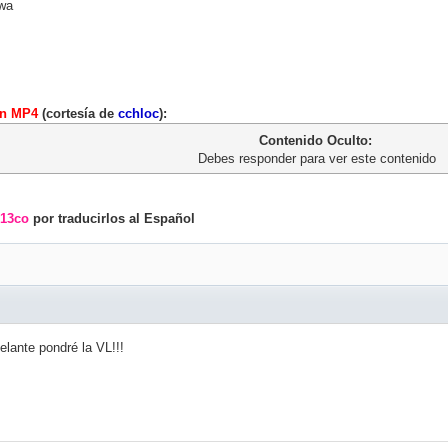
awa
ón MP4
(cortesía de
cchloc
):
Contenido Oculto:
Debes responder para ver este contenido
13co
por traducirlos al Español
lante pondré la VL!!!