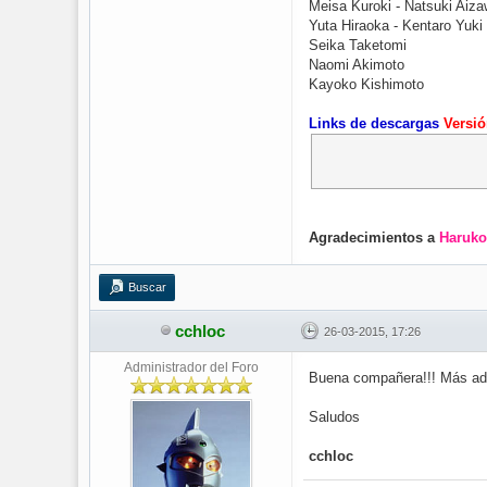
Meisa Kuroki - Natsuki Aiz
Yuta Hiraoka - Kentaro Yuki
Seika Taketomi
Naomi Akimoto
Kayoko Kishimoto
Links de descargas
Versi
Agradecimientos a
Haruko
Buscar
cchloc
26-03-2015, 17:26
Administrador del Foro
Buena compañera!!! Más ade
Saludos
cchloc