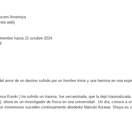
Nozomi Amemiya
vela web)
ptiembre hasta 21 octubre 2014
4
 del amor de un destino sufrido por un hombre triste y una heroína en una esp
sa Kuroki ) ha sufrido un trauma, fue secuestrada, que la dejó traumatizada
 ). ahora es un investigador de física en una universidad . Un día, conoce a
s misteriosos suceden continuamente alrededor Natsuki Aizawa. Shuya es viaj