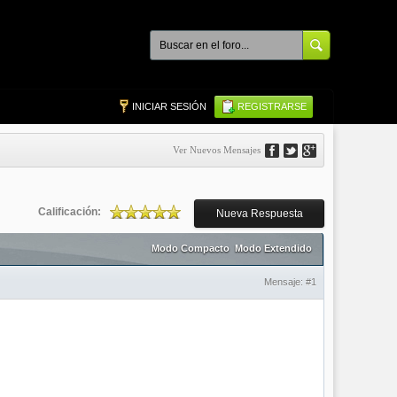
INICIAR SESIÓN
REGISTRARSE
Ver Nuevos Mensajes
Calificación:
Nueva Respuesta
Modo Compacto
Modo Extendido
Mensaje:
#1