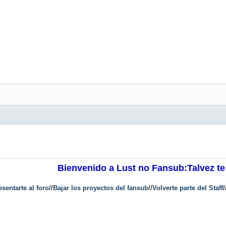
Bienvenido a Lust no Fansub:Talvez te
esentarte al foro
//
Bajar los proyectos del fansub
//
Volverte parte del Staff
/