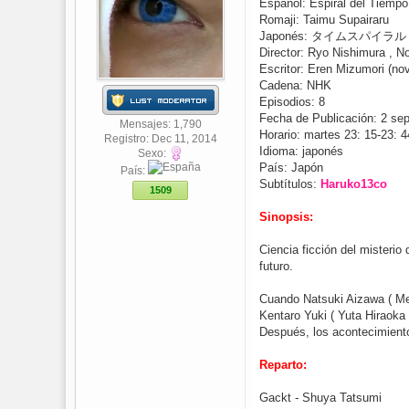
Español: Espiral del Tiempo
Romaji: Taimu Supairaru
Japonés: タイムスパイラル
Director: Ryo Nishimura , 
Escritor: Eren Mizumori (no
Cadena: NHK
Episodios: 8
Fecha de Publicación: 2 se
Mensajes: 1,790
Horario: martes 23: 15-23: 4
Registro: Dec 11, 2014
Idioma: japonés
Sexo:
País: Japón
País:
Subtítulos:
Haruko13co
1509
Sinopsis:
Ciencia ficción del misterio
futuro.
Cuando Natsuki Aizawa ( Mei
Kentaro Yuki ( Yuta Hiraoka
Después, los acontecimiento
Reparto:
Gackt - Shuya Tatsumi