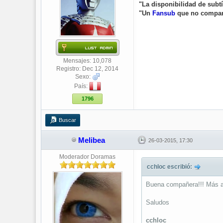
"La disponibilidad de subt
"Un
Fansub
que no compa
Mensajes: 10,078
Registro: Dec 12, 2014
Sexo:
País:
1796
Buscar
Melibea
26-03-2015, 17:30
Moderador Doramas
cchloc escribió:
Buena compañera!!! Más ad
Saludos
cchloc