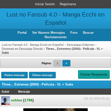
Iniciar Sesión
Registrarse
Lust no Fansub 4.0 - Manga Ecchi en
Español
Portal
Ver Nuevos Mensajes
Foro
Buscar
Reclutamiento
Lust no Fansub 4.0 - Manga Ecchi en Español
>
Descargas Externas
>
Doramas en Descarga Directa
>
Three... Extremes (2004) - Película - VL +
Subs
Página:
1
»
Enviar Respuesta
Primer mensaje
Último mensaje
Three... Extremes (2004) - Película - VL + Subs
Autor
Mensaje
(24-10-2019 05:11)
cchloc
[
1796
]