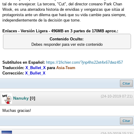
tal de no envejecer. La tercera, "Cut", del director coreano Park Chan
Wook, es una aterradora historia de envidias y venganzas que sitúa al
protagonista ante un dilema que hará que su vida cambie para siempre,
independientemente de la decisión que tome.
Enlaces - Versión Ligera - 496MB en 3 partes de 170MB aprox.:
Contenido Oculto:
Debes responder para ver este contenido
Subtítulos en Español:
https://1fichier.com/?jnp4hs22et4x67dwz457
Traducción:
X_Bullet_X
para
Asia-Team
Corrección:
X_Bullet_X
Citar
(24-10-2019 07:21)
Nanuky
[
0
]
Muchas gracias!
Citar
(24-10-2019 15:13)