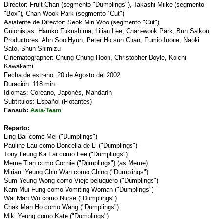
Director: Fruit Chan (segmento "Dumplings"), Takashi Miike (segmento
"Box"), Chan Wook Park (segmento "Cut")
Asistente de Director: Seok Min Woo (segmento "Cut")
Guionistas: Haruko Fukushima, Lilian Lee, Chan-wook Park, Bun Saikou
Productores: Ahn Soo Hyun, Peter Ho sun Chan, Fumio Inoue, Naoki
Sato, Shun Shimizu
Cinematographer: Chung Chung Hoon, Christopher Doyle, Koichi
Kawakami
Fecha de estreno: 20 de Agosto del 2002
Duración: 118 min.
Idiomas: Coreano, Japonés, Mandarín
Subtítulos: Español (Flotantes)
Fansub:
Asia-Team
Reparto:
Ling Bai como Mei ("Dumplings")
Pauline Lau como Doncella de Li ("Dumplings")
Tony Leung Ka Fai como Lee ("Dumplings")
Meme Tian como Connie ("Dumplings") (as Meme)
Miriam Yeung Chin Wah como Ching ("Dumplings")
Sum Yeung Wong como Viejo peluquero ("Dumplings")
Kam Mui Fung como Vomiting Woman ("Dumplings")
Wai Man Wu como Nurse ("Dumplings")
Chak Man Ho como Wang ("Dumplings")
Miki Yeung como Kate ("Dumplings")