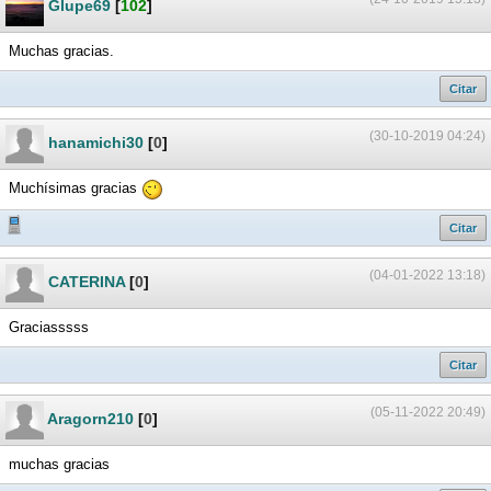
Glupe69
[
102
]
Muchas gracias.
Citar
(30-10-2019 04:24)
hanamichi30
[
0
]
Muchísimas gracias
Citar
(04-01-2022 13:18)
CATERINA
[
0
]
Graciasssss
Citar
(05-11-2022 20:49)
Aragorn210
[
0
]
muchas gracias