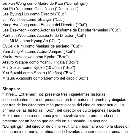
So Fun Wong como Madre de Kate ("Dumplings")
Kai Piu Yau como Ginecólogo ("Dumplings")
Lee Byung Hun como Director ("Cut")
Lim Won Hee como Stranger ("Cut")
Kang Hye-Jung como Esposa del Director ("Cut")
Lee Dae-Yeon - como Actor en Uniforme de Escolar femenino ("Cut")
Park Jin-Woo como Asistente de Director ("Cut")
Lee Mi-Mi como Kyung Ah ("Cut")
Gyu-sik Kim como Maniquí de anciano ("Cut")
Yum Jung-Ah como Actriz Vampiro ("Cut")
Kyoko Hasegawa como Kyoko ("Box")
Atsuro Watabe como Yoshii / Higata ("Box")
Mai Suzuki como Kyoko (10 años) ("Box")
Yuu Suzuki como Shoko (10 años) ("Box")
Mitsuru Akaboshi como Miembro del circo ("Box")
Sinopsis:
"Three... Extremes" nos presenta tres inquietantes historias
independientes entre sí, producidas en tres países diferentes y dirigidas
por tres de los directores más prestigiosos del cine de terror actual. La
primera de las historias, "Box", del director de culto japonés Takashi
Miike, nos cuenta cómo una joven novelista vive atormentada en el
presente por un hecho que ocurrió en su pasado. La segunda,
"Dumplings", del director de chino Fruit Chan, nos narra cómo la obsesión
de las mujeres por la estética puede llevarlas a hacer cualquier cosa con