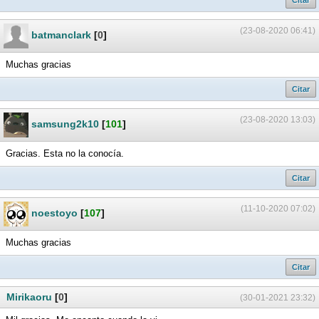
Citar
(23-08-2020 06:41)
batmanclark
[
0
]
Muchas gracias
Citar
(23-08-2020 13:03)
samsung2k10
[
101
]
Gracias. Esta no la conocía.
Citar
(11-10-2020 07:02)
noestoyo
[
107
]
Muchas gracias
Citar
Mirikaoru
[
0
]
(30-01-2021 23:32)