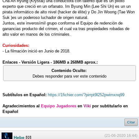
Cha Ah Ryung (Krystal) una conductora con talento que es un piloto
experto que creció en un orfanato. Im Byung Min (Lee Shi Un) es un un
pirata informático de alto nivel (hacker de élite) y Do Jin Woong (Tae Won
Suk )es un poderoso luchador de origen natural.
Juntos, este inverosímil grupo conforma el Equipo de redención de
ganancias producto del crimen, el cual va tras propiedades robadas de
alto valor en manos de los criminales.
Curiosidades:
- La filmación inició en Junio de 2018.
Enlaces - Versión Ligera - 186MB a 268MB aprox.:
Contenido Oculto:
Debes responder para ver este contenido
Subtítulos en Español:
https://1fichier.com/?pirrpt9l252pwimxnq99
Agradecimientos al
Equipo Jugadores
en
Viki
por subtitularlo en
Español
Citar
(21-06-2020 16:44)
Hebe
[
0
]