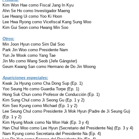
Kim Won Hae como Fiscal Jang In Kyu
Ahn Se Ho como Investigador Maeng
Lee Hwang Ui como Yoo Ki Hoon
Lee Hwa Ryong como Vicefiscal Kang Sung Woo
Kim Gui Seon como Hwang Min Soo
Otros:
Min Joon Hyun como Sim Dal Soo
Park Jin Woo como Presidente Nam
Yun Je Wook como Yang Tae
Jin Mo como Wang Seob (Jefe Gángster)
Geum Kwang San como Hermano de Do Jin Woong
Apariciones especiales:
Kwak Ja Hyung como Cha Dong Sup (Ep. 1)
Yoo Seung Ho como Guardia Torpe (Ep. 1)
Hong Suk Chun como Profesor de Conducción (Ep. 1)
Kim Sung Chul como Ji Seong Gu (Ep. 1 y 2)
Kim Seo Kyung como Michael (Ep. 1 y 2)
Lee Seung Chul como Presidente Ji Mok Hyun (Padre de Ji Seung Gu)
(Ep. 1 y 2)
Kim Hyung Mook como Na Won Hak (Ep. 3 y 4)
Han Chul Woo como Lee Hyun (Secretario del Presidente Na) (Ep. 3 y 4)
Nam Kyung como Secretaria del Presidente Na (Ep. 4)