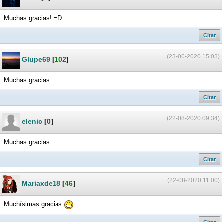
Muchas gracias! =D
Citar
(23-06-2020 15:03)
Glupe69
[
102
]
Muchas gracias.
Citar
(22-08-2020 09:34)
elenic
[
0
]
Muchas gracias.
Citar
(22-08-2020 11:00)
Mariaxde18
[
46
]
Muchísimas gracias