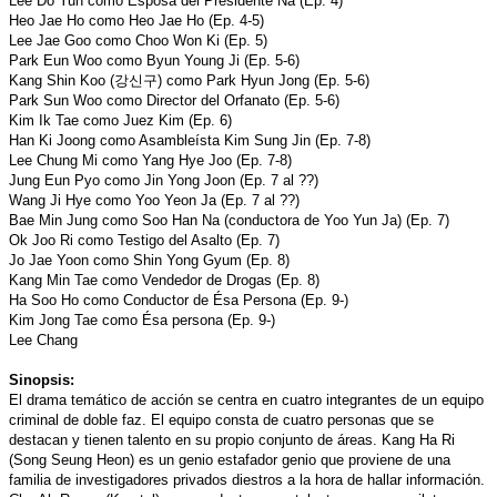
Lee Do Yun como Esposa del Presidente Na (Ep. 4)
Heo Jae Ho como Heo Jae Ho (Ep. 4-5)
Lee Jae Goo como Choo Won Ki (Ep. 5)
Park Eun Woo como Byun Young Ji (Ep. 5-6)
Kang Shin Koo (강신구) como Park Hyun Jong (Ep. 5-6)
Park Sun Woo como Director del Orfanato (Ep. 5-6)
Kim Ik Tae como Juez Kim (Ep. 6)
Han Ki Joong como Asambleísta Kim Sung Jin (Ep. 7-8)
Lee Chung Mi como Yang Hye Joo (Ep. 7-8)
Jung Eun Pyo como Jin Yong Joon (Ep. 7 al ??)
Wang Ji Hye como Yoo Yeon Ja (Ep. 7 al ??)
Bae Min Jung como Soo Han Na (conductora de Yoo Yun Ja) (Ep. 7)
Ok Joo Ri como Testigo del Asalto (Ep. 7)
Jo Jae Yoon como Shin Yong Gyum (Ep. 8)
Kang Min Tae como Vendedor de Drogas (Ep. 8)
Ha Soo Ho como Conductor de Ésa Persona (Ep. 9-)
Kim Jong Tae como Ésa persona (Ep. 9-)
Lee Chang
Sinopsis:
El drama temático de acción se centra en cuatro integrantes de un equipo
criminal de doble faz. El equipo consta de cuatro personas que se
destacan y tienen talento en su propio conjunto de áreas. Kang Ha Ri
(Song Seung Heon) es un genio estafador genio que proviene de una
familia de investigadores privados diestros a la hora de hallar información.