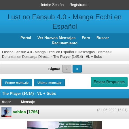
Iniciar Sesión
Registrarse
Lust no Fansub 4.0 - Manga Ecchi en
Español
Portal
Ver Nuevos Mensajes
Foro
Buscar
Reclutamiento
Lust no Fansub 4.0 - Manga Ecchi en Español
>
Descargas Externas
>
Doramas en Descarga Directa
>
The Player (14/14) - VL + Subs
Página:
1
»
Enviar Respuesta
Primer mensaje
Último mensaje
The Player (14/14) - VL + Subs
Autor
Mensaje
(21-06-2020 15:01)
cchloc
[
1796
]