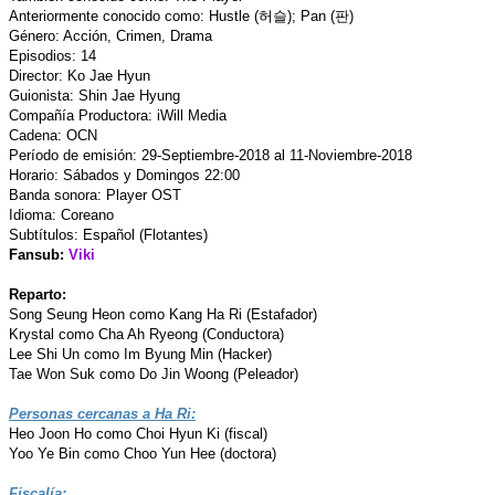
Anteriormente conocido como: Hustle (허슬); Pan (판)
Género: Acción, Crimen, Drama
Episodios: 14
Director: Ko Jae Hyun
Guionista: Shin Jae Hyung
Compañía Productora: iWill Media
Cadena: OCN
Período de emisión: 29-Septiembre-2018 al 11-Noviembre-2018
Horario: Sábados y Domingos 22:00
Banda sonora: Player OST
Idioma: Coreano
Subtítulos: Español (Flotantes)
Fansub:
Viki
Reparto:
Song Seung Heon como Kang Ha Ri (Estafador)
Krystal como Cha Ah Ryeong (Conductora)
Lee Shi Un como Im Byung Min (Hacker)
Tae Won Suk como Do Jin Woong (Peleador)
Personas cercanas a Ha Ri:
Heo Joon Ho como Choi Hyun Ki (fiscal)
Yoo Ye Bin como Choo Yun Hee (doctora)
Fiscalía: