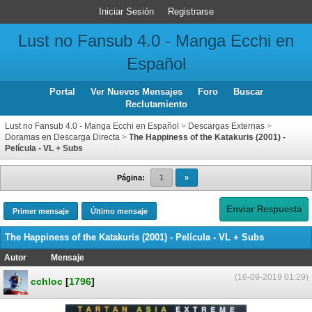
Iniciar Sesión
Registrarse
Lust no Fansub 4.0 - Manga Ecchi en
Español
Portal
Ver Nuevos Mensajes
Foro
Buscar
Reclutamiento
Lust no Fansub 4.0 - Manga Ecchi en Español
>
Descargas Externas
>
Doramas en Descarga Directa
>
The Happiness of the Katakuris (2001) -
Película - VL + Subs
Página:
1
»
Enviar Respuesta
Primer mensaje
Último mensaje
The Happiness of the Katakuris (2001) - Película - VL + Subs
Autor
Mensaje
(16-09-2019 01:29)
cchloc
[
1796
]