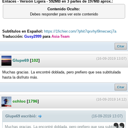
Enlaces - Versión Ligera - 592MB en 3 partes de 197MB aprox.:
Contenido Oculto:
Debes responder para ver este contenido
Subtítulos en Español:
https://1fichier.com/?phit7qxvhyl9mecwcj7a
Traducción:
Gusy2999
para
Asia-Team
Citar
(16-09-2019 13:07)
Glupe69
[
102
]
Muchas gracias. La encontré doblada, pero prefiero que sea subtitulada
hasta la disfruto más.
Citar
(16-09-2019 14:12)
cchloc
[
1796
]
Glupe69 escribió:
(16-09-2019 13:07)
Muchas gracias. La encontré doblada, pero prefiero que sea subtitulada