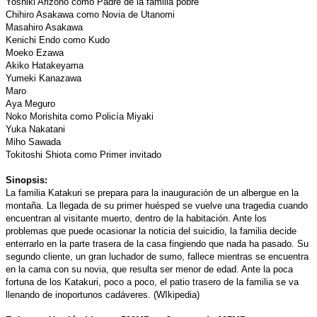
Yoshiki Arizono como Padre de la familia pobre
Chihiro Asakawa como Novia de Utanomi
Masahiro Asakawa
Kenichi Endo como Kudo
Moeko Ezawa
Akiko Hatakeyama
Yumeki Kanazawa
Maro
Aya Meguro
Noko Morishita como Policía Miyaki
Yuka Nakatani
Miho Sawada
Tokitoshi Shiota como Primer invitado
Sinopsis:
La familia Katakuri se prepara para la inauguración de un albergue en la
montaña. La llegada de su primer huésped se vuelve una tragedia cuando
encuentran al visitante muerto, dentro de la habitación. Ante los
problemas que puede ocasionar la noticia del suicidio, la familia decide
enterrarlo en la parte trasera de la casa fingiendo que nada ha pasado. Su
segundo cliente, un gran luchador de sumo, fallece mientras se encuentra
en la cama con su novia, que resulta ser menor de edad. Ante la poca
fortuna de los Katakuri, poco a poco, el patio trasero de la familia se va
llenando de inoportunos cadáveres. (WIkipedia)