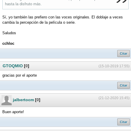
hasta la disfruto más.
Sí, yo también las prefiero con las voces originales. El doblaje a veces
cambia la percepción de la película o serie.
Saludos
cchloc
Citar
GTOQMIO
[
0
]
(15-10-2019 17:55)
gracias por el aporte
Citar
(21-12-2020 15:45)
jalbertocm
[
0
]
Buen aporte!
Citar