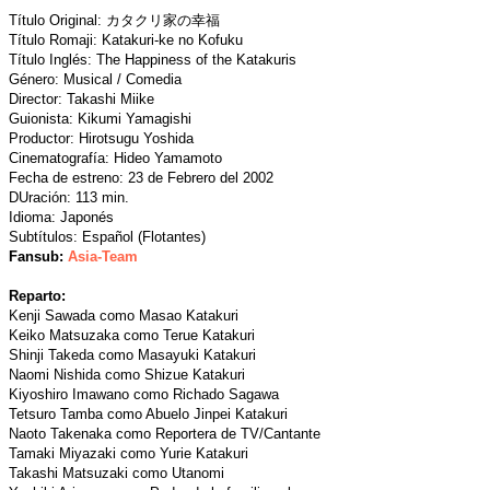
Título Original: カタクリ家の幸福
Título Romaji: Katakuri-ke no Kofuku
Título Inglés: The Happiness of the Katakuris
Género: Musical / Comedia
Director: Takashi Miike
Guionista: Kikumi Yamagishi
Productor: Hirotsugu Yoshida
Cinematografía: Hideo Yamamoto
Fecha de estreno: 23 de Febrero del 2002
DUración: 113 min.
Idioma: Japonés
Subtítulos: Español (Flotantes)
Fansub:
Asia-Team
Reparto:
Kenji Sawada como Masao Katakuri
Keiko Matsuzaka como Terue Katakuri
Shinji Takeda como Masayuki Katakuri
Naomi Nishida como Shizue Katakuri
Kiyoshiro Imawano como Richado Sagawa
Tetsuro Tamba como Abuelo Jinpei Katakuri
Naoto Takenaka como Reportera de TV/Cantante
Tamaki Miyazaki como Yurie Katakuri
Takashi Matsuzaki como Utanomi