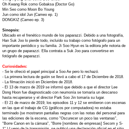
Oh Kwang Rok como Gobaksa (Doctor Go)
Min Seo como Moon Bo Young
Jun como idol Jun (Cameo ep. 1)
DONGKIZ (Cameo ep. 3)
Sinopsis:
Ubicado en el frenético mundo de los paparazzi. Debido a una fotografía,
Han Suk Joo lo pierde todo, incluído su trabajo como fotógrafo para un
importante periódico y su familia. Ji Soo Hyun es la editora jefe notoria de
un grupo de paparazzi. Ella contrata a Suk Joo para convertirse en
fotógrafo de paparazzi.
Curiosidades:
- Se le ofreció el papel principal a Soo Ae pero lo rechazó.
- La primera lectura de guión se llevó a cabo el 17 de Diciembre de 2018.
- La filmación inició en Diciembre de 2018.
- El 13 de marzo de 2019 se informó que debido a que el director Lee
Dong Hoon fue diagnosticado con neumonía se tomaría un descanso
hasta recuperarse y el director Park Soo Jin tomaría su lugar.
- El 21 de marzo de 2019, los episodios 11 y 12 se emitieron con escenas
en las que el trabajo de CG (gráficos por computadora) no estaba
terminado (se mostraron pantallas negras con las notas del personal para
las ediciones de la escena, como "Oscurecer un poco las ventanas",
"Borre Canon en la cámara", "Borre [nombres de empresas] Secom y S-
1".) Luego de la transmisión, se publicó una declaración oficial en el sitio