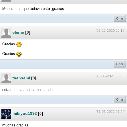
Menos mas que todavia esta ,gracias
Citar
(07-12-2020 05:15)
elenic
[
0
]
Gracias
Gracias
Citar
(15-05-2021 00:35)
taansemi
[
0
]
esta serie la andaba buscando
Citar
(31-03-2022 07:24)
mikiyuu1992
[
0
]
muchas gracias