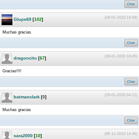
Citar
(28-01-2020 14:59)
Glupe69
[
102
]
Muchas gracias.
Citar
(28-01-2020 16:45)
dragoncito
[
67
]
Gracias!!!!
Citar
(29-01-2020 04:22)
batmanclark
[
0
]
Muchas gracias
Citar
(06-12-2020 14:46)
sara2000
[
10
]