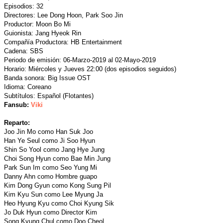
Episodios: 32
Directores: Lee Dong Hoon, Park Soo Jin
Productor: Moon Bo Mi
Guionista: Jang Hyeok Rin
Compañía Productora: HB Entertainment
Cadena: SBS
Periodo de emisión: 06-Marzo-2019 al 02-Mayo-2019
Horario: Miércoles y Jueves 22:00 (dos episodios seguidos)
Banda sonora: Big Issue OST
Idioma: Coreano
Subtítulos: Español (Flotantes)
Fansub:
Viki
Reparto:
Joo Jin Mo como Han Suk Joo
Han Ye Seul como Ji Soo Hyun
Shin So Yool como Jang Hye Jung
Choi Song Hyun como Bae Min Jung
Park Sun Im como Seo Yung Mi
Danny Ahn como Hombre guapo
Kim Dong Gyun como Kong Sung Pil
Kim Kyu Sun como Lee Myung Ja
Heo Hyung Kyu como Choi Kyung Sik
Jo Duk Hyun como Director Kim
Song Kyung Chul como Doo Cheol