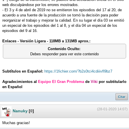
web disculpándose por los errores mostrados.
- El 3 y 4 de abril de 2019 no se emitieron los episodios del 17 al 20, de
acuerdo a una fuente de la producción se tomó la decisión para poder
reorganizar el trabajo y mejorar la calidad. En su lugar el día 03 se emitió
un especial de los episodios del 1 al 8, y el día 04 un especial de los
episodios del 9 al 16.
Enlaces - Versión Ligera - 118MB a 131MB aprox.:
Contenido Oculto:
Debes responder para ver este contenido
Subtítulos en Español:
https://1fichier.com/?b2s0tci4cdiiivfl9bz7
Agradecimientos al
Equipo El Gran Problema
de
Viki
por subtitularlo
en Español
Citar
(28-01-2020 14:07)
Nanuky
[
0
]
Muchas gracias!