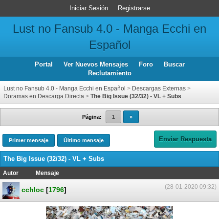
Iniciar Sesión
Registrarse
Lust no Fansub 4.0 - Manga Ecchi en
Español
Portal
Ver Nuevos Mensajes
Foro
Buscar
Reclutamiento
Lust no Fansub 4.0 - Manga Ecchi en Español
>
Descargas Externas
>
Doramas en Descarga Directa
>
The Big Issue (32/32) - VL + Subs
Página:
1
»
Enviar Respuesta
Primer mensaje
Último mensaje
The Big Issue (32/32) - VL + Subs
Autor
Mensaje
(28-01-2020 09:32)
cchloc
[
1796
]