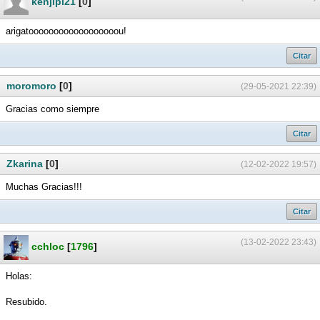
kenjipi21
[
0
]
arigatoooooooooooooooooou!
Citar
moromoro
[
0
]
(29-05-2021 22:39)
Gracias como siempre
Citar
Zkarina
[
0
]
(12-02-2022 19:57)
Muchas Gracias!!!
Citar
(13-02-2022 23:43)
cchloc
[
1796
]
Holas:
Resubido.