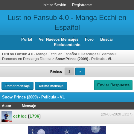
Iniciar Sesión
Registrarse
Lust no Fansub 4.0 - Manga Ecchi en
Español
Portal
Ver Nuevos Mensajes
Foro
Buscar
Reclutamiento
Lust no Fansub 4.0 - Manga Ecchi en Español
>
Descargas Externas
>
Doramas en Descarga Directa
>
Snow Prince (2009) - Película - VL
Página:
1
»
Enviar Respuesta
Primer mensaje
Último mensaje
Snow Prince (2009) - Película - VL
Autor
Mensaje
(29-03-2020 13:27)
cchloc
[
1796
]