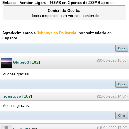
Enlaces - Versión Ligera - 468MB en 2 partes de 233MB aprox.:
Contenido Oculto:
Debes responder para ver este contenido
Agradecimientos a
Johnnys no Daikazoku
por subtitularlo en
Español
Citar
(30-03-2020 13:56)
Glupe69
[
102
]
Muchas gracias.
Citar
noestoyo
[
107
]
(31-03-2020 14:34)
Muchas gracias
Citar
(18-04-2020 17:20)