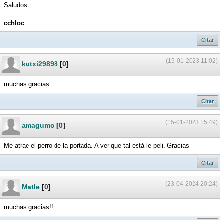
Saludos
cchloc
Citar
(15-01-2023 11:02)
kutxi29898
[
0
]
muchas gracias
Citar
(15-01-2023 15:49)
amagumo
[
0
]
Me atrae el perro de la portada. A ver que tal está le peli. Gracias
Citar
(23-04-2024 20:24)
Matle
[
0
]
muchas gracias!!