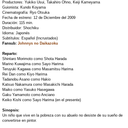
Productores: Yukiko Usui, Takahiro Ohno, Keiji Kameyama
Guionista: Kundo Koyama
Cinematografía: Ryo Otsuka
Fecha de estreno: 12 de Diciembre del 2009
Duración: 115 min.
Distribuidor: Shochiku
Idioma: Japonés
Subtítulos: Español (Incrustados)
Fansub:
Johnnys no Daikazoku
Reparto:
Shintaro Morimoto como Shota Harada
Marino Kuwajima como Sayo Harima
Teruyuki Kagawa como Masamitsu Harima
Rei Dan como Kiyo Harima
Tadanobu Asano como Hakio
Katsuo Nakamura como Masakichi Harada
Maiko como Yasuko Hasegawa
Gaku Yamamoto como Anciano
Keiko Kishi como Sayo Harima (en el presente)
Sinopsis:
Un niño que vive en la pobreza con su abuelo no desiste de su sueño de
convertirse en pintor.