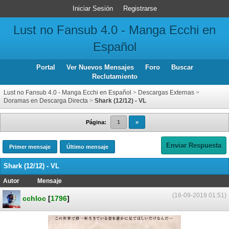
Iniciar Sesión
Registrarse
Lust no Fansub 4.0 - Manga Ecchi en
Español
Portal
Ver Nuevos Mensajes
Foro
Buscar
Reclutamiento
Lust no Fansub 4.0 - Manga Ecchi en Español
>
Descargas Externas
>
Doramas en Descarga Directa
>
Shark (12/12) - VL
Página:
1
»
Enviar Respuesta
Primer mensaje
Último mensaje
Shark (12/12) - VL
Autor
Mensaje
(16-09-2019 01:51)
cchloc
[
1796
]