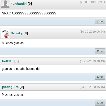
(22-09-2019 08:11)
hunhan84
[
0
]
GRACIASSSSSSSSSSSSSSSSSSSS
Citar
(10-10-2019 06:44)
Nanuky
[
0
]
Muchas gracias!
Citar
kell915
[
5
]
(11-12-2019 18:49)
gracias lo estaba buscando
Citar
pitanguita
[
0
]
(24-06-2020 15:16)
Muchas gracias
Citar