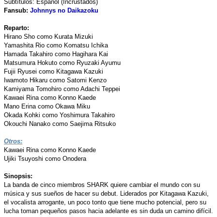
Subtítulos: Español (Incrustados)
Fansub:
Johnnys no Daikazoku
Reparto:
Hirano Sho como Kurata Mizuki
Yamashita Rio como Komatsu Ichika
Hamada Takahiro como Hagihara Kai
Matsumura Hokuto como Ryuzaki Ayumu
Fujii Ryusei como Kitagawa Kazuki
Iwamoto Hikaru como Satomi Kenzo
Kamiyama Tomohiro como Adachi Teppei
Kawaei Rina como Konno Kaede
Mano Erina como Okawa Miku
Okada Kohki como Yoshimura Takahiro
Okouchi Nanako como Saejima Ritsuko
Otros:
Kawaei Rina como Konno Kaede
Ujiki Tsuyoshi como Onodera
Sinopsis:
La banda de cinco miembros SHARK quiere cambiar el mundo con su
música y sus sueños de hacer su debut. Liderados por Kitagawa Kazuki,
el vocalista arrogante, un poco tonto que tiene mucho potencial, pero su
lucha toman pequeños pasos hacia adelante es sin duda un camino difícil.