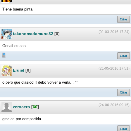
Tiene buena pinta
Citar
(01-03-2016 17:24)
takanomadamune32
[
0
]
Genail estass
Citar
(21-05-2016 17:51)
Eruiel
[
0
]
o pero que clasico!!! debo volver a verla... ^^
Citar
(24-06-2016 09:15)
zerocero
[
60
]
gracias por compartirla
Citar