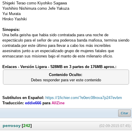
Shigeki Terao como Kiyohiko Sagawa
Yoshihiro Nishimura como Jefe Yakuza
Yui Murata
Hiroko Yashiki
Sinopsis:
Una bella geisha que habia sido contratada para una noche de
espectáculo para el señor de una poderosa banda mafiosa, termina siendo
contratada por este último para llevar a cabo los más increíbles
asesinatos junto a un especializado grupo de mujeres fatales que
enmascaran sus misiones bajo el manto de este milenario oficio.
Enlaces - Versión Ligera - 528MB en 3 partes de 176MB aprox.:
Contenido Oculto:
Debes responder para ver este contenido
Subtítulos en Español:
https://1fichier.com/?e0erc08rova7p247evbm
Traducción:
eddie666
para
AllZine
Citar
perrosoy
[
242
]
(02-09-2015 07:45)