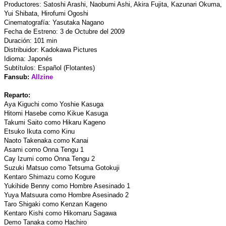
Productores: Satoshi Arashi, Naobumi Ashi, Akira Fujita, Kazunari Okuma,
Yui Shibata, Hirofumi Ogoshi
Cinematografía: Yasutaka Nagano
Fecha de Estreno: 3 de Octubre del 2009
Duración: 101 min
Distribuidor: Kadokawa Pictures
Idioma: Japonés
Subtítulos: Español (Flotantes)
Fansub:
Allzine
Reparto:
Aya Kiguchi como Yoshie Kasuga
Hitomi Hasebe como Kikue Kasuga
Takumi Saito como Hikaru Kageno
Etsuko Ikuta como Kinu
Naoto Takenaka como Kanai
Asami como Onna Tengu 1
Cay Izumi como Onna Tengu 2
Suzuki Matsuo como Tetsuma Gotokuji
Kentaro Shimazu como Kogure
Yukihide Benny como Hombre Asesinado 1
Yuya Matsuura como Hombre Asesinado 2
Taro Shigaki como Kenzan Kageno
Kentaro Kishi como Hikomaru Sagawa
Demo Tanaka como Hachiro