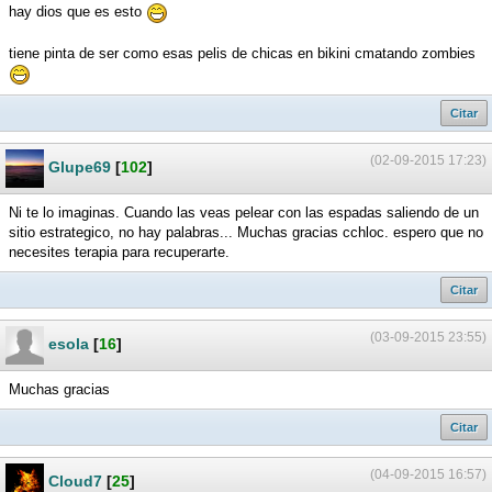
hay dios que es esto
tiene pinta de ser como esas pelis de chicas en bikini cmatando zombies
Citar
(02-09-2015 17:23)
Glupe69
[
102
]
Ni te lo imaginas. Cuando las veas pelear con las espadas saliendo de un
sitio estrategico, no hay palabras... Muchas gracias cchloc. espero que no
necesites terapia para recuperarte.
Citar
(03-09-2015 23:55)
esola
[
16
]
Muchas gracias
Citar
(04-09-2015 16:57)
Cloud7
[
25
]