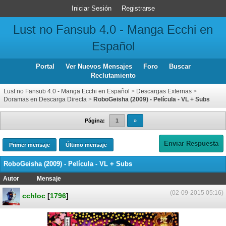
Iniciar Sesión
Registrarse
Lust no Fansub 4.0 - Manga Ecchi en
Español
Portal
Ver Nuevos Mensajes
Foro
Buscar
Reclutamiento
Lust no Fansub 4.0 - Manga Ecchi en Español
>
Descargas Externas
>
Doramas en Descarga Directa
>
RoboGeisha (2009) - Película - VL + Subs
Página:
1
»
Enviar Respuesta
Primer mensaje
Último mensaje
RoboGeisha (2009) - Película - VL + Subs
Autor
Mensaje
(02-09-2015 05:16)
cchloc
[
1796
]