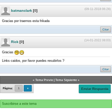
(09-11-2018 06:28)
batmanclark
[
0
]
Gracias por traernos esta frikada
Citar
(14-01-2022 08:03)
Rick
[
0
]
Gracias
Links caidos, por favor puedes resubirlos ?
Citar
«
Tema Previo
|
Tema Siguiente
»
Página:
1
»
Enviar Respuesta
Suscribirse a este tema