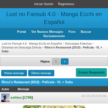
Iniciar Sesión
Registrarse
Lust no Fansub 4.0 - Manga Ecchi en
Español
Portal
Ver Nuevos Mensajes
Foro
Buscar
Reclutamiento
Lust no Fansub 4.0 - Manga Ecchi en Español
>
Descargas Externas
>
Doramas en Descarga Directa
>
Rinco's Restaurant (2010) - Película - VL +
Subs
Página:
1
»
Enviar Respuesta
Primer mensaje
Último mensaje
Rinco's Restaurant (2010) - Película - VL + Subs
Autor
Mensaje
(24-10-2019 04:56)
cchloc
[
1796
]