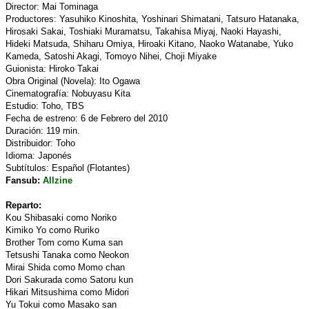
Director: Mai Tominaga
Productores: Yasuhiko Kinoshita, Yoshinari Shimatani, Tatsuro Hatanaka,
Hirosaki Sakai, Toshiaki Muramatsu, Takahisa Miyaj, Naoki Hayashi,
Hideki Matsuda, Shiharu Omiya, Hiroaki Kitano, Naoko Watanabe, Yuko
Kameda, Satoshi Akagi, Tomoyo Nihei, Choji Miyake
Guionista: Hiroko Takai
Obra Original (Novela): Ito Ogawa
Cinematografía: Nobuyasu Kita
Estudio: Toho, TBS
Fecha de estreno: 6 de Febrero del 2010
Duración: 119 min.
Distribuidor: Toho
Idioma: Japonés
Subtítulos: Español (Flotantes)
Fansub:
Allzine
Reparto:
Kou Shibasaki como Noriko
Kimiko Yo como Ruriko
Brother Tom como Kuma san
Tetsushi Tanaka como Neokon
Mirai Shida como Momo chan
Dori Sakurada como Satoru kun
Hikari Mitsushima como Midori
Yu Tokui como Masako san