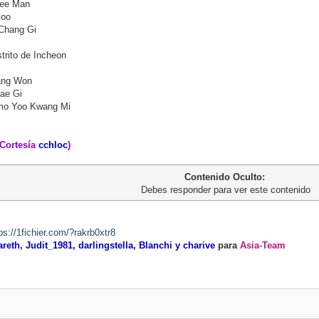
Hee Man
Soo
Chang Gi
strito de Incheon
ang Won
ae Gi
o Yoo Kwang Mi
(Cortesía
cchloc
)
Contenido Oculto:
Debes responder para ver este contenido
ps://1fichier.com/?rakrb0xtr8
eth, Judit_1981, darlingstella, Blanchi y charive
para
Asia-Team