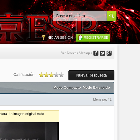
INICIAR SESIÓN
REGISTRARSE
Ver Nuevos Mensajes
Calificación:
Nueva Respuesta
Modo Compacto
Modo Extendido
Mensaje:
#1
leta. La imagen original mide