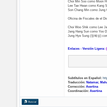
Choi Min Soo como Moon 
Lee Tae Hwan como Kang 
Son Chang Min como Jung 
Oficina de Fiscales de el Di
Choi Woo Shik como Lee J
Jang Hang Sun como Yoo D
Jung Hye Sung (정혜성) com
Enlaces - Versión Ligera:
Subtítulos en Español:
htt
Traducción:
Natamar, Mahar
Corrección:
Asertina
Coordinación:
Asertina
Buscar