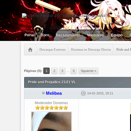
Portal
Foro
Reclutamiento
Miembros
Equipo
Descargas Externas
Doramas en Descarga Directa
Pride and 
2 votos - 3 Media
1
2
3
4
5
Páginas (5):
1
2
3
...
5
Siguiente »
Pride and Prejudice 21/21 VL
Melibea
14-01-2015, 18:11
Moderador Doramas