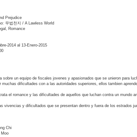
d Prejudice
omo: 무법천지 / A Lawless World
egal, Romance
ubre-2014 al 13-Enero-2015
00
a sobre un equipo de fiscales jovenes y apasionados que se unieron para lucha
 muchas dificultades con a las autoridades superiores, ellos tambien aprend
rata el romance y las dificultades de aquellos que luchan contra un mundo ar
as vivencias y dificultados que se presentan dentro y fuera de los estrados jud
ng Chi
l Moo