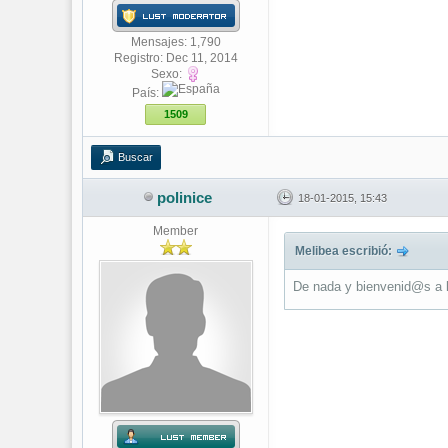
Mensajes: 1,790
Registro: Dec 11, 2014
Sexo:
País:
1509
Buscar
polinice
18-01-2015, 15:43
Member
Melibea escribió:
De nada y bienvenid@s a 