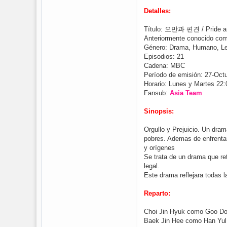
Detalles:
Título: 오만과 편견 / Pride an
Anteriormente conocido c
Género: Drama, Humano, L
Episodios: 21
Cadena: MBC
Período de emisión: 27-Oct
Horario: Lunes y Martes 22:
Fansub:
Asia Team
Sinopsis:
Orgullo y Prejuicio. Un dram
pobres. Ademas de enfrentar
y orígenes
Se trata de un drama que ret
legal.
Este drama reflejara todas l
Reparto:
Choi Jin Hyuk como Goo Do
Baek Jin Hee como Han Yu