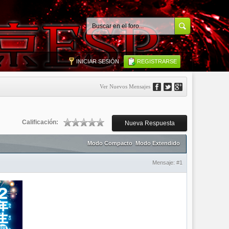
INICIAR SESIÓN
REGISTRARSE
Ver Nuevos Mensajes
Calificación:
Nueva Respuesta
Modo Compacto
Modo Extendido
Mensaje:
#1