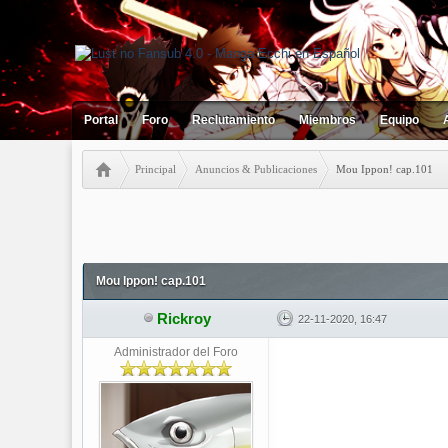
Portal
Foro
Reclutamiento
Miembros
Equipo
Principal
Anuncios & Publicaciones
Mou Ippon! cap.101
0 votos - 0 Media
1
2
3
4
5
Mou Ippon! cap.101
Rickroy
22-11-2020, 16:47
Administrador del Foro