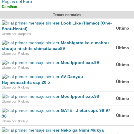
Reglas del Foro
Damihan
Temas normales
Look Like (Hamao) (One-
Último
Shot-Hentai)
Último por: carpatos
Machigatta ko o mahou
Último
shoujo ni shite shimatta cap89
Último por: Rickroy
Mou Ippon! cap.99
Último
Último por: Rickroy
AV Danyuu
Último
Hajimemashita cap 20.5
Último por: Rickroy
Mou Ippon! cap.98
Último
Último por: Rickroy
GATE - Jietai caps 96-97-
Último
98
Último por: tke40p
Neko ga Nishi Mukya