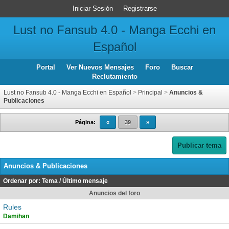
Iniciar Sesión
Registrarse
Lust no Fansub 4.0 - Manga Ecchi en
Español
Portal
Ver Nuevos Mensajes
Foro
Buscar
Reclutamiento
Lust no Fansub 4.0 - Manga Ecchi en Español
>
Principal
>
Anuncios &
Publicaciones
Página:
«
39
»
Publicar tema
Anuncios & Publicaciones
Ordenar por:
Tema
/
Último mensaje
Anuncios del foro
Rules
Damihan