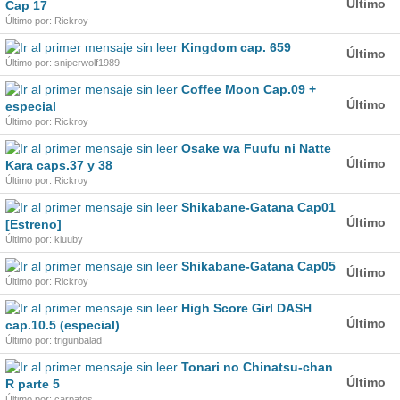
Último
Cap 17
Último por: Rickroy
Kingdom cap. 659
Último
Último por: sniperwolf1989
Coffee Moon Cap.09 +
Último
especial
Último por: Rickroy
Osake wa Fuufu ni Natte
Último
Kara caps.37 y 38
Último por: Rickroy
Shikabane-Gatana Cap01
Último
[Estreno]
Último por: kiuuby
Shikabane-Gatana Cap05
Último
Último por: Rickroy
High Score Girl DASH
Último
cap.10.5 (especial)
Último por: trigunbalad
Tonari no Chinatsu-chan
Último
R parte 5
Último por: carpatos