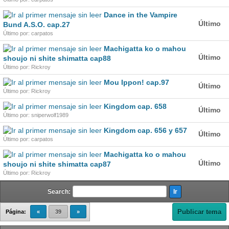
Dance in the Vampire
Último
Bund A.S.O. cap.27
Último por: carpatos
Machigatta ko o mahou
Último
shoujo ni shite shimatta cap88
Último por: Rickroy
Mou Ippon! cap.97
Último
Último por: Rickroy
Kingdom cap. 658
Último
Último por: sniperwolf1989
Kingdom cap. 656 y 657
Último
Último por: carpatos
Machigatta ko o mahou
Último
shoujo ni shite shimatta cap87
Último por: Rickroy
Search:
Publicar tema
Página:
«
39
»