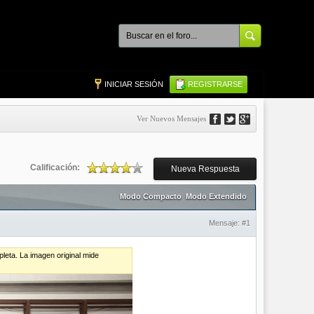
INICIAR SESIÓN
REGISTRARSE
Ver Nuevos Mensajes
Calificación:
Nueva Respuesta
Modo Compacto
Modo Extendido
Mensaje:
#1
leta. La imagen original mide