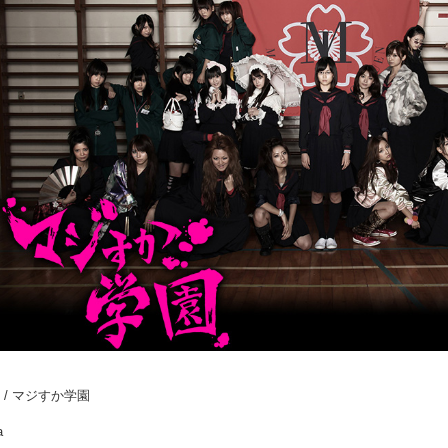
カ学園 / マジすか学園
a