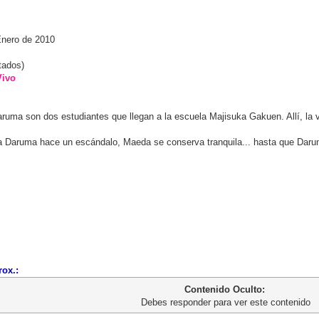
Enero de 2010
tados)
ivo
ma son dos estudiantes que llegan a la escuela Majisuka Gakuen. Allí, la v
a Daruma hace un escándalo, Maeda se conserva tranquila... hasta que Daru
rox.:
Contenido Oculto:
Debes responder para ver este contenido