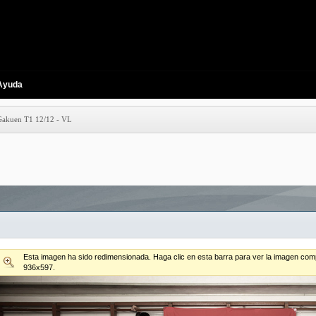
Ayuda
Gakuen T1 12/12 - VL
Esta imagen ha sido redimensionada. Haga clic en esta barra para ver la imagen comp
936x597.