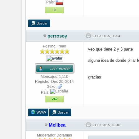
País:
0
Buscar
perrosoy
21-03-2015, 06:04
Posting Freak
veo que tiene 2 y 3 parte
alguna idea de donde pillar 
Mensajes: 1,110
gracias
Registro: Dec 20, 2014
Sexo:
País:
242
WWW
Buscar
Melibea
21-03-2015, 16:16
Moderador Doramas