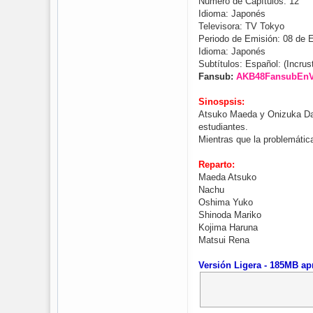
Número de Capítulos: 12
Idioma: Japonés
Televisora: TV Tokyo
Periodo de Emisión: 08 de 
Idioma: Japonés
Subtítulos: Español: (Incrus
Fansub:
AKB48FansubEnV
Sinospsis:
Atsuko Maeda y Onizuka Daru
estudiantes.
Mientras que la problemátic
Reparto:
Maeda Atsuko
Nachu
Oshima Yuko
Shinoda Mariko
Kojima Haruna
Matsui Rena
Versión Ligera - 185MB ap