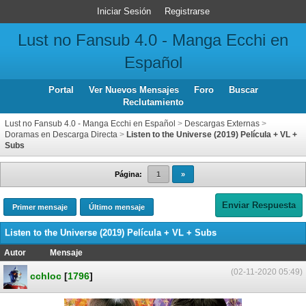
Iniciar Sesión
Registrarse
Lust no Fansub 4.0 - Manga Ecchi en
Español
Portal
Ver Nuevos Mensajes
Foro
Buscar
Reclutamiento
Lust no Fansub 4.0 - Manga Ecchi en Español
>
Descargas Externas
>
Doramas en Descarga Directa
>
Listen to the Universe (2019) Película + VL +
Subs
Página:
1
»
Enviar Respuesta
Primer mensaje
Último mensaje
Listen to the Universe (2019) Película + VL + Subs
Autor
Mensaje
(02-11-2020 05:49)
cchloc
[
1796
]