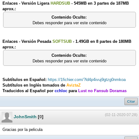
Enlaces - Versión Ligera
HARDSUB
- 545MB en 3 partes de 187MB
aprox.:
Contenido Oculto:
Debes responder para ver este contenido
Enlaces - Versión Pesada
SOFTSUB
- 1.49GB en 8 partes de 180MB
aprox.:
Contenido Oculto:
Debes responder para ver este contenido
Subtítulos en Español:
https://1fichier.com/?ld4p4ivuj9gtzg0nmkoa
Subtítulos en Inglés tomados de
AviztaZ
Traducidos al Español por
cchloc
para
Lust no Fansub Doramas
Citar
(02-11-2020 07:28)
JohnSmith
[
0
]
Gracias por la pelicula