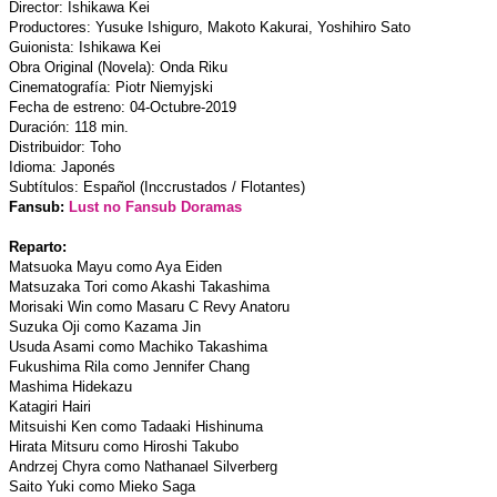
Director: Ishikawa Kei
Productores: Yusuke Ishiguro, Makoto Kakurai, Yoshihiro Sato
Guionista: Ishikawa Kei
Obra Original (Novela): Onda Riku
Cinematografía: Piotr Niemyjski
Fecha de estreno: 04-Octubre-2019
Duración: 118 min.
Distribuidor: Toho
Idioma: Japonés
Subtítulos: Español (Inccrustados / Flotantes)
Fansub:
Lust no Fansub Doramas
Reparto:
Matsuoka Mayu como Aya Eiden
Matsuzaka Tori como Akashi Takashima
Morisaki Win como Masaru C Revy Anatoru
Suzuka Oji como Kazama Jin
Usuda Asami como Machiko Takashima
Fukushima Rila como Jennifer Chang
Mashima Hidekazu
Katagiri Hairi
Mitsuishi Ken como Tadaaki Hishinuma
Hirata Mitsuru como Hiroshi Takubo
Andrzej Chyra como Nathanael Silverberg
Saito Yuki como Mieko Saga