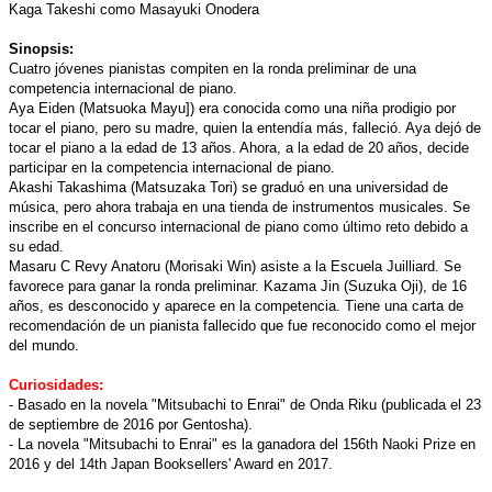
Kaga Takeshi como Masayuki Onodera
Sinopsis:
Cuatro jóvenes pianistas compiten en la ronda preliminar de una
competencia internacional de piano.
Aya Eiden (Matsuoka Mayu]) era conocida como una niña prodigio por
tocar el piano, pero su madre, quien la entendía más, falleció. Aya dejó de
tocar el piano a la edad de 13 años. Ahora, a la edad de 20 años, decide
participar en la competencia internacional de piano.
Akashi Takashima (Matsuzaka Tori) se graduó en una universidad de
música, pero ahora trabaja en una tienda de instrumentos musicales. Se
inscribe en el concurso internacional de piano como último reto debido a
su edad.
Masaru C Revy Anatoru (Morisaki Win) asiste a la Escuela Juilliard. Se
favorece para ganar la ronda preliminar. Kazama Jin (Suzuka Oji), de 16
años, es desconocido y aparece en la competencia. Tiene una carta de
recomendación de un pianista fallecido que fue reconocido como el mejor
del mundo.
Curiosidades:
- Basado en la novela "Mitsubachi to Enrai" de Onda Riku (publicada el 23
de septiembre de 2016 por Gentosha).
- La novela "Mitsubachi to Enrai" es la ganadora del 156th Naoki Prize en
2016 y del 14th Japan Booksellers' Award en 2017.