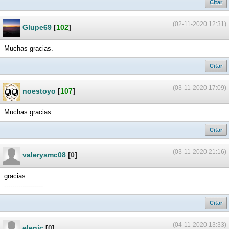
Citar
(02-11-2020 12:31)
Glupe69
[
102
]
Muchas gracias.
Citar
(03-11-2020 17:09)
noestoyo
[
107
]
Muchas gracias
Citar
(03-11-2020 21:16)
valerysmc08
[
0
]
gracias
-------------------
Citar
(04-11-2020 13:33)
elenic
[
0
]