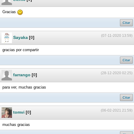
Gracias
Citar
(07-11-2020 13:59)
Sayaka
[
0
]
gracias por compartir
Citar
(28-12-2020 02:25)
farrango
[
0
]
para ver, muchas gracias
Citar
(06-02-2021 21:59)
tomvi
[
0
]
muchas gracias