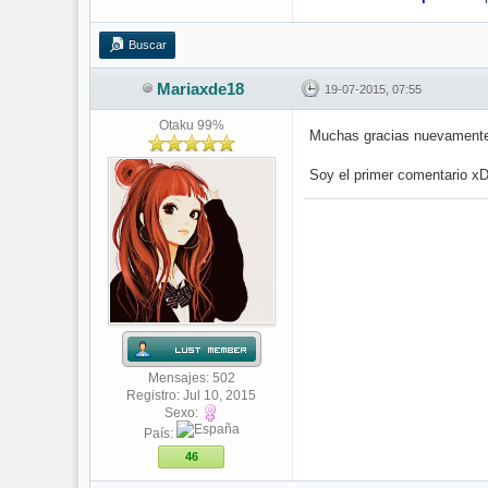
Buscar
Mariaxde18
19-07-2015, 07:55
Otaku 99%
Muchas gracias nuevamente 
Soy el primer comentario x
Mensajes: 502
Registro: Jul 10, 2015
Sexo:
País:
46