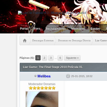
Portal
Foro
Reclutamiento
Miembros
Equipo
Descargas Externas
Doramas en Descarga Directa
Liar Game:
1 votos - 3 Media
1
2
3
4
5
Páginas (6):
1
2
3
...
6
Siguiente »
Liar Game: The Final Stage 2010 Película VL
Melibea
25-01-2015, 18:02
Moderador Doramas