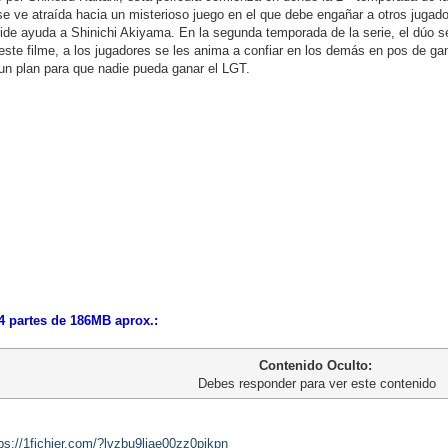
 se ve atraída hacia un misterioso juego en el que debe engañar a otros jugad
ide ayuda a Shinichi Akiyama. En la segunda temporada de la serie, el dúo s
este filme, a los jugadores se les anima a confiar en los demás en pos de ga
un plan para que nadie pueda ganar el LGT.
 4 partes de 186MB aprox.:
Contenido Oculto:
Debes responder para ver este contenido
ps://1fichier.com/?lvzbu9ljae00zz0pjkpn