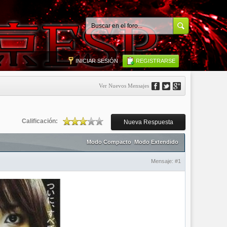
INICIAR SESIÓN
REGISTRARSE
Ver Nuevos Mensajes
Calificación:
Nueva Respuesta
Modo Compacto
Modo Extendido
Mensaje:
#1