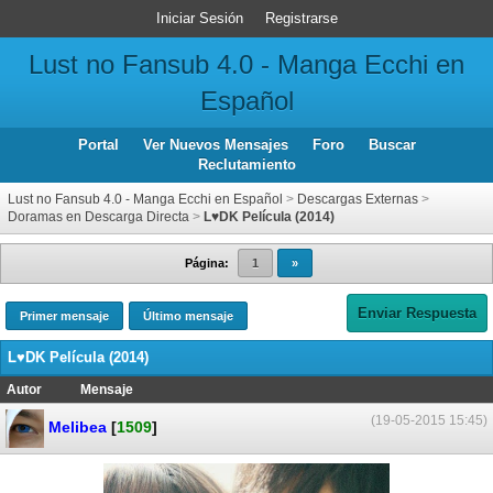
Iniciar Sesión
Registrarse
Lust no Fansub 4.0 - Manga Ecchi en
Español
Portal
Ver Nuevos Mensajes
Foro
Buscar
Reclutamiento
Lust no Fansub 4.0 - Manga Ecchi en Español
>
Descargas Externas
>
Doramas en Descarga Directa
>
L♥DK Película (2014)
Página:
1
»
Enviar Respuesta
Primer mensaje
Último mensaje
L♥DK Película (2014)
Autor
Mensaje
(19-05-2015 15:45)
Melibea
[
1509
]