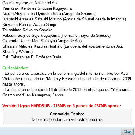
Gouriki Ayame es Nishimori Aoi
Yamazaki Kento es Shuusei Kugayama
Nakao Akiyoshi es Ryosuke Sato (Amigo de Shuusei)
Ishibashi Anna es Satsuki Mizuno (Amiga de Shusei desde la infancia)
Kiriyama Ren es Wataru Sanjo
Takashima Reiko es Sayoko
Fukushi Seiji es Soju Kugayama (Hermano mayor de Shuuse)
Okamoto Rei es Moe Shibuya (Amiga de Aoi)
Shiraishi Miho es Kazumi Hoshino (La dueña del apartamento de Aoi,
Shusei y Wataru)
Fuiji Takashi es El Profesor Onda
Curiosidades:
- La película está basada en la serie manga del mismo nombre, por Ayu
Watanabe (publicado en "Monthly Bessatsu Friend" desde marzo de 2009
hasta ahora).
- La filmación comenzó el 18 de julio de 2013 en el parque de "Yokohama
Cosmoworld" en Kanagawa, Japón.
Versión Ligera HARDSUB - 713MB en 3 partes de 237MB aprox.:
Contenido Oculto:
Debes responder para ver este contenido
Citar