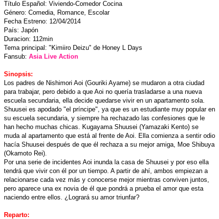
Título Español: Viviendo-Comedor Cocina
Género: Comedia, Romance, Escolar
Fecha Estreno: 12/04/2014
País: Japón
Duracion: 112min
Tema principal: "Kimiiro Deizu" de Honey L Days
Fansub:
Asia Live Action
Sinopsis:
Los padres de Nishimori Aoi (Gouriki Ayame) se mudaron a otra ciudad
para trabajar, pero debido a que Aoi no quería trasladarse a una nueva
escuela secundaria, ella decide quedarse vivir en un apartamento sola.
Shuusei es apodado "el príncipe", ya que es un estudiante muy popular en
su escuela secundaria, y siempre ha rechazado las confesiones que le
han hecho muchas chicas. Kugayama Shuusei (Yamazaki Kento) se
muda al apartamento que está al frente de Aoi. Ella comienza a sentir odio
hacía Shuusei después de que él rechaza a su mejor amiga, Moe Shibuya
(Okamoto Rei).
Por una serie de incidentes Aoi inunda la casa de Shuusei y por eso ella
tendrá que vivir con él por un tiempo. A partir de ahí, ambos empiezan a
relacionarse cada vez más y conocerse mejor mientras conviven juntos,
pero aparece una ex novia de él que pondrá a prueba el amor que esta
naciendo entre ellos. ¿Logrará su amor triunfar?
Reparto: