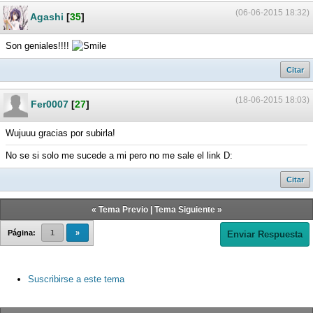
(06-06-2015 18:32)
Agashi
[
35
]
Son geniales!!!!
Citar
(18-06-2015 18:03)
Fer0007
[
27
]
Wujuuu gracias por subirla!
No se si solo me sucede a mi pero no me sale el link D:
Citar
«
Tema Previo
|
Tema Siguiente
»
Página:
1
»
Enviar Respuesta
Suscribirse a este tema