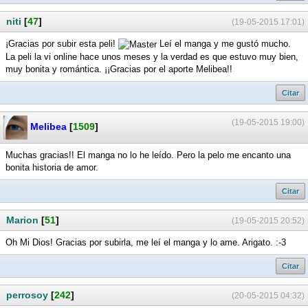
niti
[
47
]
(19-05-2015 17:01)
¡Gracias por subir esta peli!
Leí el manga y me gustó mucho.
La peli la vi online hace unos meses y la verdad es que estuvo muy bien,
muy bonita y romántica. ¡¡Gracias por el aporte Melibea!!
Citar
(19-05-2015 19:00)
Melibea
[
1509
]
Muchas gracias!! El manga no lo he leído. Pero la pelo me encanto una
bonita historia de amor.
Citar
Marion
[
51
]
(19-05-2015 20:52)
Oh Mi Dios! Gracias por subirla, me leí el manga y lo ame. Arigato. :-3
Citar
perrosoy
[
242
]
(20-05-2015 04:32)