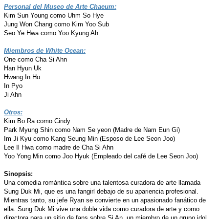
Personal del Museo de Arte Chaeum:
Kim Sun Young como Uhm So Hye
Jung Won Chang como Kim Yoo Sub
Seo Ye Hwa como Yoo Kyung Ah
Miembros de White Ocean:
One como Cha Si Ahn
Han Hyun Uk
Hwang In Ho
In Pyo
Ji Ahn
Otros:
Kim Bo Ra como Cindy
Park Myung Shin como Nam Se yeon (Madre de Nam Eun Gi)
Im Ji Kyu como Kang Seung Min (Esposo de Lee Seon Joo)
Lee Il Hwa como madre de Cha Si Ahn
Yoo Yong Min como Joo Hyuk (Empleado del café de Lee Seon Joo)
Sinopsis:
Una comedia romántica sobre una talentosa curadora de arte llamada
Sung Duk Mi, que es una fangirl debajo de su apariencia profesional.
Mientras tanto, su jefe Ryan se convierte en un apasionado fanático de
ella. Sung Duk Mi vive una doble vida como curadora de arte y como
directora para un sitio de fans sobre Si An, un miembro de un grupo idol.