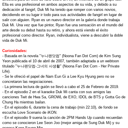
Ella es una profesional en ambos aspectos de su vida, y debido a su
dedicación al fangirl, Duk Mi ha tenido que romper con varios novios,
decidiendo en su lugar ir todo para sus actividades de fangirl en lugar de
salir con alguien. Ryan es un nuevo director en la galería donde trabaja
Duk Mi. Una vez que fue pintor, Ryan fue una sensación en el mundo del
arte desde su debut hasta su retiro, y ahora está viendo el éxito
profesional como director. Ryan, individualista, viene a descubrir la doble
vida de Duk Mi.
Curiosidades:
- Basada en la novela "누나팬닷컴" (Noona Fan Dot Com) de Kim Sung
Yeon publicada el 10 de abril de 2007, también adaptada a un webtoon
titulado "누나팬닷컴-그녀의 사생활" (Noona Fan Dot Com - Her Private
Life).
- Se le ofreció el papel de Nam Eun Gi a Lee Kyu Hyung pero no se
concretaron las negociaciones.
- La primera lectura de guión se llevó a cabo el 25 de Febrero de 2019.
- En el episodio 2 en el karaoke Duk Mi canta con sus amigos las
canciones Twit de Hwa Sa, GROWL de EXO, IDOL de BTS y Gotta Go de
Chung Ha mientras bailan.
- En el episodio 6, durante la cena de trabajo (min 22:10), de fondo se
escucha Love Scenario de iKON.
- En el episodio 9 suena la canción de 2PM Hands Up cuando recuerdan
como se conocieron Lee Seon Joo (mejor amiga de Sung Duk Mi) y su
esposo Kang Seung Min.