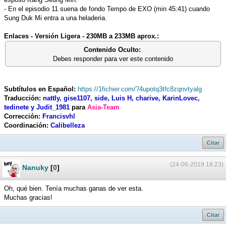
- En el episodio 11 suena de fondo Tempo de EXO (min 45:41) cuando
Sung Duk Mi entra a una heladeria.
Enlaces - Versión Ligera - 230MB a 233MB aprox.:
Contenido Oculto:
Debes responder para ver este contenido
Subtítulos en Español:
https://1fichier.com/?4upotq3tfc8zqnvtyalg
Traducción:
nattly, gise1107, side, Luis H, charive, KarinLovec,
tedinete y Judit_1981
para
Asia-Team
Corrección:
Francisvhl
Coordinación:
Calibelleza
Citar
(24-06-2019 18:23)
Nanuky
[
0
]
Oh, qué bien. Tenía muchas ganas de ver esta.
Muchas gracias!
Citar