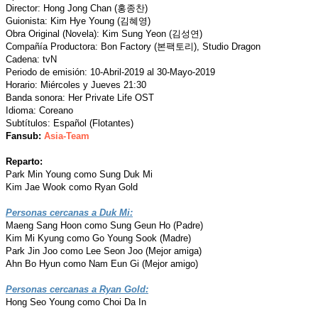
Director: Hong Jong Chan (홍종찬)
Guionista: Kim Hye Young (김혜영)
Obra Original (Novela): Kim Sung Yeon (김성연)
Compañía Productora: Bon Factory (본팩토리), Studio Dragon
Cadena: tvN
Periodo de emisión: 10-Abril-2019 al 30-Mayo-2019
Horario: Miércoles y Jueves 21:30
Banda sonora: Her Private Life OST
Idioma: Coreano
Subtítulos: Español (Flotantes)
Fansub:
Asia-Team
Reparto:
Park Min Young como Sung Duk Mi
Kim Jae Wook como Ryan Gold
Personas cercanas a Duk Mi:
Maeng Sang Hoon como Sung Geun Ho (Padre)
Kim Mi Kyung como Go Young Sook (Madre)
Park Jin Joo como Lee Seon Joo (Mejor amiga)
Ahn Bo Hyun como Nam Eun Gi (Mejor amigo)
Personas cercanas a Ryan Gold:
Hong Seo Young como Choi Da In