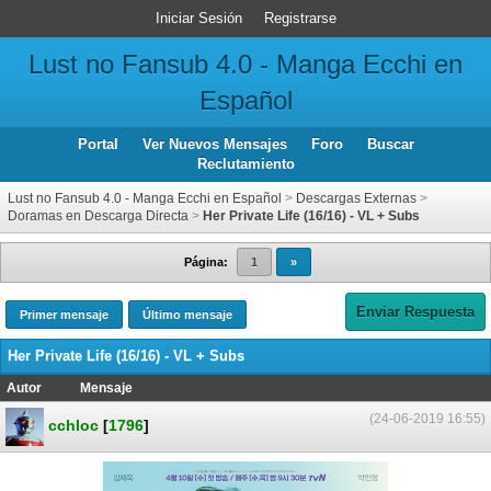
Iniciar Sesión
Registrarse
Lust no Fansub 4.0 - Manga Ecchi en
Español
Portal
Ver Nuevos Mensajes
Foro
Buscar
Reclutamiento
Lust no Fansub 4.0 - Manga Ecchi en Español
>
Descargas Externas
>
Doramas en Descarga Directa
>
Her Private Life (16/16) - VL + Subs
Página:
1
»
Enviar Respuesta
Primer mensaje
Último mensaje
Her Private Life (16/16) - VL + Subs
Autor
Mensaje
(24-06-2019 16:55)
cchloc
[
1796
]