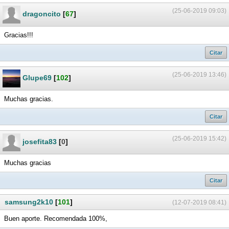
(25-06-2019 09:03)
dragoncito
[
67
]
Gracias!!!
Citar
(25-06-2019 13:46)
Glupe69
[
102
]
Muchas gracias.
Citar
(25-06-2019 15:42)
josefita83
[
0
]
Muchas gracias
Citar
samsung2k10
[
101
]
(12-07-2019 08:41)
Buen aporte. Recomendada 100%,