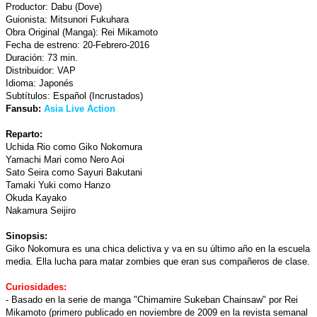
Productor: Dabu (Dove)
Guionista: Mitsunori Fukuhara
Obra Original (Manga): Rei Mikamoto
Fecha de estreno: 20-Febrero-2016
Duración: 73 min.
Distribuidor: VAP
Idioma: Japonés
Subtítulos: Español (Incrustados)
Fansub:
Asia Live Action
Reparto:
Uchida Rio como Giko Nokomura
Yamachi Mari como Nero Aoi
Sato Seira como Sayuri Bakutani
Tamaki Yuki como Hanzo
Okuda Kayako
Nakamura Seijiro
Sinopsis:
Giko Nokomura es una chica delictiva y va en su último año en la escuela
media. Ella lucha para matar zombies que eran sus compañeros de clase.
Curiosidades:
- Basado en la serie de manga "Chimamire Sukeban Chainsaw" por Rei
Mikamoto (primero publicado en noviembre de 2009 en la revista semanal