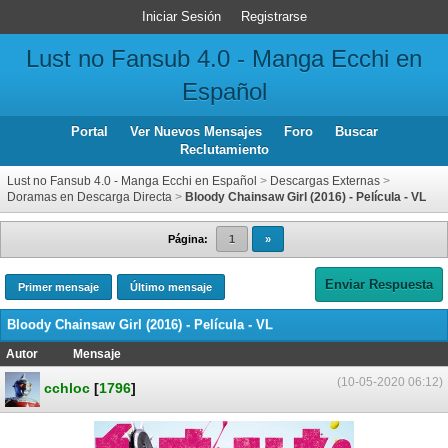
Iniciar Sesión
Registrarse
Lust no Fansub 4.0 - Manga Ecchi en
Español
Portal
Ver Nuevos Mensajes
Foro
Buscar
Reclutamiento
Lust no Fansub 4.0 - Manga Ecchi en Español
>
Descargas Externas
>
Doramas en Descarga Directa
>
Bloody Chainsaw Girl (2016) - Película - VL
Página:
1
»
Enviar Respuesta
Primer mensaje
Último mensaje
Bloody Chainsaw Girl (2016) - Película - VL
Autor
Mensaje
(10-05-2020 06:12)
cchloc
[
1796
]