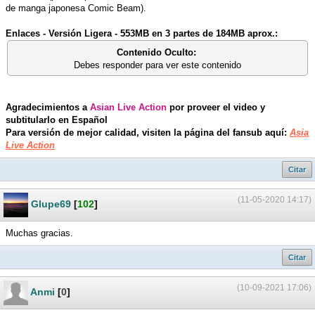
de manga japonesa Comic Beam).
Enlaces - Versión Ligera - 553MB en 3 partes de 184MB aprox.:
Contenido Oculto:
Debes responder para ver este contenido
Agradecimientos a
Asian Live Action
por proveer el video y
subtitularlo en Español
Para versión de mejor calidad, visiten la página del fansub aquí:
Asia
Live Action
Citar
(11-05-2020 14:17)
Glupe69
[
102
]
Muchas gracias.
Citar
(10-09-2021 17:06)
Anmi
[
0
]