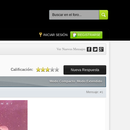
INICIAR SESIÓN
REGISTRARSE
Ver Nuevos Mensajes
Calificación:
Nueva Respuesta
Modo Compacto
Modo Extendido
Mensaje:
#1