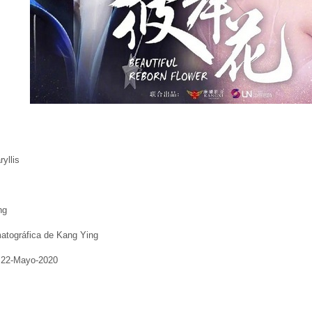
yllis
ng
matográfica de Kang Ying
l 22-Mayo-2020