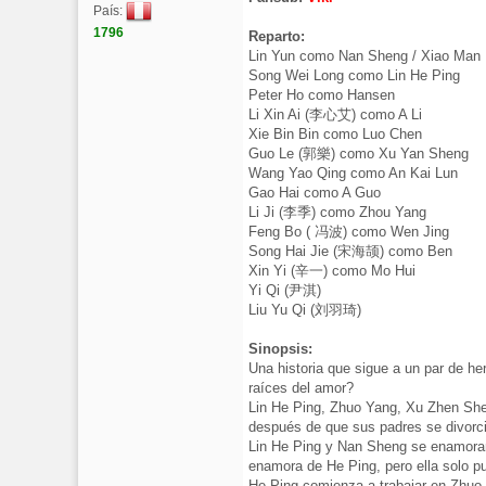
País:
1796
Reparto:
Lin Yun como Nan Sheng / Xiao Man
Song Wei Long como Lin He Ping
Peter Ho como Hansen
Li Xin Ai (李心艾) como A Li
Xie Bin Bin como Luo Chen
Guo Le (郭樂) como Xu Yan Sheng
Wang Yao Qing como An Kai Lun
Gao Hai como A Guo
Li Ji (李季) como Zhou Yang
Feng Bo ( 冯波) como Wen Jing
Song Hai Jie (宋海颉) como Ben
Xin Yi (辛一) como Mo Hui
Yi Qi (尹淇)
Liu Yu Qi (刘羽琦)
Sinopsis:
Una historia que sigue a un par de h
raíces del amor?
Lin He Ping, Zhuo Yang, Xu Zhen She
después de que sus padres se divorci
Lin He Ping y Nan Sheng se enamoran
enamora de He Ping, pero ella solo 
He Ping comienza a trabajar en Zhuo