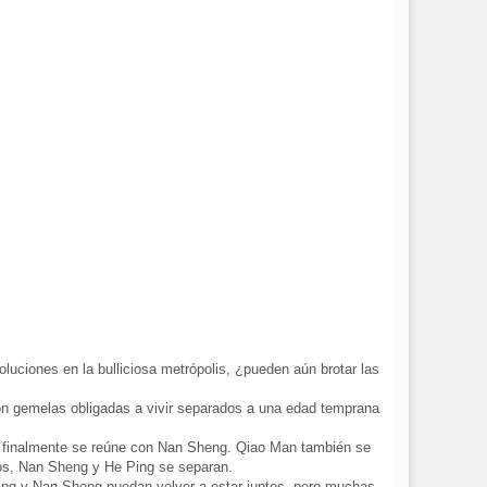
uciones en la bulliciosa metrópolis, ¿pueden aún brotar las
n gemelas obligadas a vivir separados a una edad temprana
, finalmente se reúne con Nan Sheng. Qiao Man también se
os, Nan Sheng y He Ping se separan.
ng y Nan Sheng puedan volver a estar juntos, pero muchas