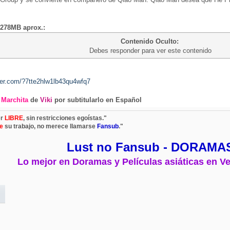
 278MB aprox.:
Contenido Oculto:
Debes responder para ver este contenido
hier.com/?7tte2hlw1lb43qu4wfq7
 Marchita
de
Viki
por subtitularlo en Español
er
LIBRE
, sin restricciones egoístas."
e
su trabajo, no merece llamarse
Fansub
."
Lust no Fansub - DORAMA
Lo mejor en Doramas y Películas asiáticas en Ve