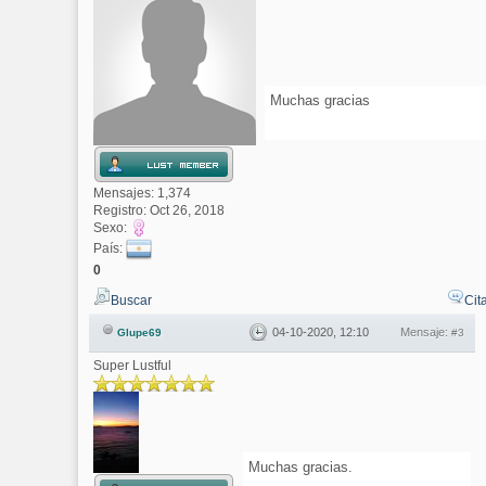
Muchas gracias
Mensajes: 1,374
Registro: Oct 26, 2018
Sexo:
País:
0
Buscar
Cit
04-10-2020, 12:10
Mensaje:
Glupe69
#3
Super Lustful
Muchas gracias.