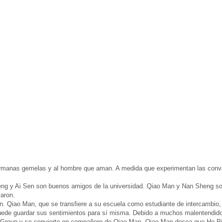
ermanas gemelas y al hombre que aman. A medida que experimentan las convol
ng y Ai Sen son buenos amigos de la universidad. Qiao Man y Nan Sheng so
aron.
. Qiao Man, que se transfiere a su escuela como estudiante de intercambio
puede guardar sus sentimientos para sí misma. Debido a muchos malentendid
 Group y se convierte en compañero de Qiao Man. Qiao Man desea que He Pi