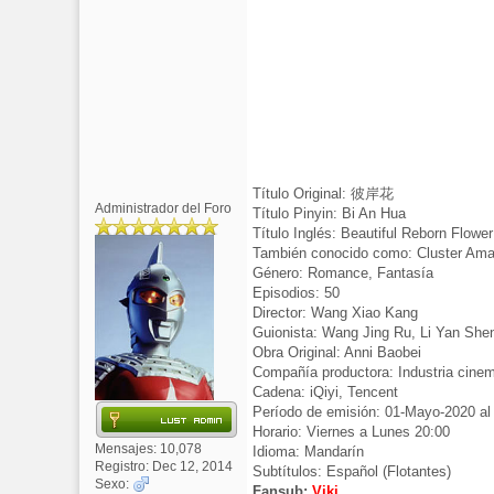
Título Original: 彼岸花
Administrador del Foro
Título Pinyin: Bi An Hua
Título Inglés: Beautiful Reborn Flower
También conocido como: Cluster Amar
Género: Romance, Fantasía
Episodios: 50
Director: Wang Xiao Kang
Guionista: Wang Jing Ru, Li Yan She
Obra Original: Anni Baobei
Compañía productora: Industria cine
Cadena: iQiyi, Tencent
Período de emisión: 01-Mayo-2020 a
Horario: Viernes a Lunes 20:00
Mensajes: 10,078
Idioma: Mandarín
Registro: Dec 12, 2014
Subtítulos: Español (Flotantes)
Sexo:
Fansub:
Viki