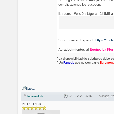
complicaciones les suceden.
Enlaces - Versión Ligera - 181MB a
Subtítulos en Español:
https://1fic
Agradecimientos al
Equipo La Flor
"La disponibilidad de subtítulos debe s
"Un
Fansub
que no comparte
librement
Buscar
03-10-2020, 05:46
Mensaje:
batmanclark
#2
Posting Freak