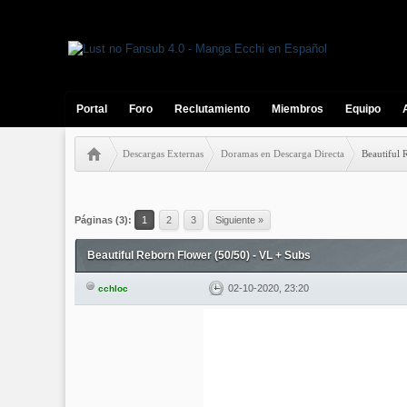
Portal
Foro
Reclutamiento
Miembros
Equipo
Descargas Externas
Doramas en Descarga Directa
Beautiful 
2 votos - 3 Media
1
2
3
4
5
Páginas (3):
1
2
3
Siguiente »
Beautiful Reborn Flower (50/50) - VL + Subs
02-10-2020, 23:20
cchloc