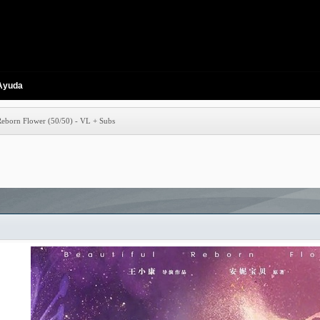
Ayuda
Reborn Flower (50/50) - VL + Subs