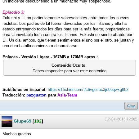
un incidente descubriendo a un muchacho muy sospechoso.
Episodio 3:
Fukushi y Lil on particularmente sobresalientes entre todos los nuevos
reclutas. Los padres de Lil fueron devorados por los Titanes y ella ha
estado entrenando todos los días para ser la más fuerte, preparándose
para la inevitable lucha contra los Titanes. Fukushi se siente atraído por
Lil. Un dia, ambos, que tienen sentimientos el uno por el otro, se juntan y
una dura batalla comienza a desarrollarse.
Enlaces - Versión Ligera - 167MB a 170MB aprox.:
Contenido Oculto:
Debes responder para ver este contenido
Subtítulos en Español:
https://1fichier.com/?c6vgesoc3jo0eqwxg882
Traducción:
pazguaton
para
Asia-Team
Citar
(12-04-2016 12:02)
Glupe69
[
102
]
Muchas gracias.