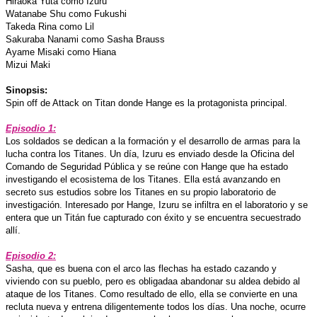
Hiraoka Yuta como Izuru
Watanabe Shu como Fukushi
Takeda Rina como Lil
Sakuraba Nanami como Sasha Brauss
Ayame Misaki como Hiana
Mizui Maki
Sinopsis:
Spin off de Attack on Titan donde Hange es la protagonista principal.
Episodio 1:
Los soldados se dedican a la formación y el desarrollo de armas para la
lucha contra los Titanes. Un día, Izuru es enviado desde la Oficina del
Comando de Seguridad Pública y se reúne con Hange que ha estado
investigando el ecosistema de los Titanes. Ella está avanzando en
secreto sus estudios sobre los Titanes en su propio laboratorio de
investigación. Interesado por Hange, Izuru se infiltra en el laboratorio y se
entera que un Titán fue capturado con éxito y se encuentra secuestrado
allí.
Episodio 2:
Sasha, que es buena con el arco las flechas ha estado cazando y
viviendo con su pueblo, pero es obligadaa abandonar su aldea debido al
ataque de los Titanes. Como resultado de ello, ella se convierte en una
recluta nueva y entrena diligentemente todos los días. Una noche, ocurre