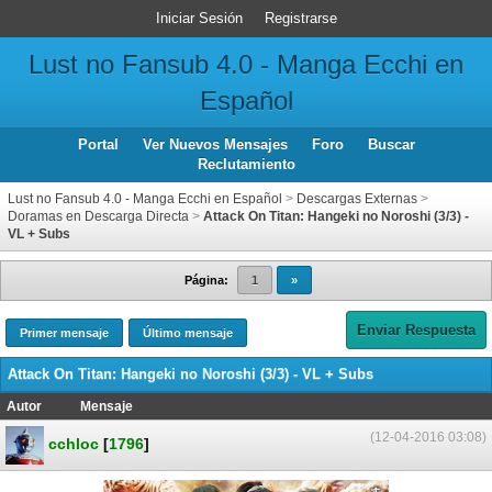
Iniciar Sesión
Registrarse
Lust no Fansub 4.0 - Manga Ecchi en
Español
Portal
Ver Nuevos Mensajes
Foro
Buscar
Reclutamiento
Lust no Fansub 4.0 - Manga Ecchi en Español
>
Descargas Externas
>
Doramas en Descarga Directa
>
Attack On Titan: Hangeki no Noroshi (3/3) -
VL + Subs
Página:
1
»
Enviar Respuesta
Primer mensaje
Último mensaje
Attack On Titan: Hangeki no Noroshi (3/3) - VL + Subs
Autor
Mensaje
(12-04-2016 03:08)
cchloc
[
1796
]