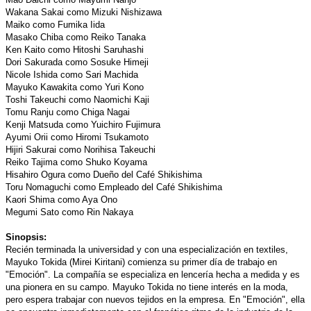
Wakana Sakai como Mizuki Nishizawa
Maiko como Fumika Iida
Masako Chiba como Reiko Tanaka
Ken Kaito como Hitoshi Saruhashi
Dori Sakurada como Sosuke Himeji
Nicole Ishida como Sari Machida
Mayuko Kawakita como Yuri Kono
Toshi Takeuchi como Naomichi Kaji
Tomu Ranju como Chiga Nagai
Kenji Matsuda como Yuichiro Fujimura
Ayumi Orii como Hiromi Tsukamoto
Hijiri Sakurai como Norihisa Takeuchi
Reiko Tajima como Shuko Koyama
Hisahiro Ogura como Dueño del Café Shikishima
Toru Nomaguchi como Empleado del Café Shikishima
Kaori Shima como Aya Ono
Megumi Sato como Rin Nakaya
Sinopsis:
Recién terminada la universidad y con una especialización en textiles,
Mayuko Tokida (Mirei Kiritani) comienza su primer día de trabajo en
"Emoción". La compañía se especializa en lencería hecha a medida y es
una pionera en su campo. Mayuko Tokida no tiene interés en la moda,
pero espera trabajar con nuevos tejidos en la empresa. En "Emoción", ella