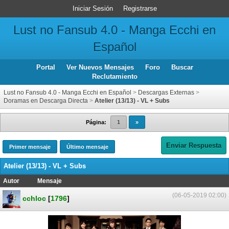
Iniciar Sesión
Registrarse
Lust no Fansub 4.0 - Manga Ecchi en
Español
Portal
Ver Nuevos Mensajes
Foro
Buscar
Reclutamiento
Lust no Fansub 4.0 - Manga Ecchi en Español
>
Descargas Externas
>
Doramas en Descarga Directa
>
Atelier (13/13) - VL + Subs
Página:
1
»
Enviar Respuesta
Primer mensaje
Último mensaje
Atelier (13/13) - VL + Subs
Autor
Mensaje
(06-05-2019 02:00)
cchloc
[
1796
]