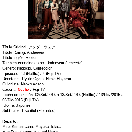
Título Original: アンダーウェア
Título Romaji: Andaueea
Título Inglés: Atelier
También conocido como: Underwear (Lencería)
Género: Negocio, Confección
Episodes: 13 (Netflix) / 4 (Fuji TV)
Directores: Ryuta Ogata, Hiroki Hayama
Guionista: Naoko Adachi
Cadena:
Netflix
/ Fuji TV
Fecha de emisión: 02/Set/2015 a 13/Set/2015 (Netflix) / 13/Nov/2015 a
05/Dic/2015 (Fuji TV)
Idioma: Japonés
Subtítulos: Español (Flotantes)
Reparto:
Mirei Kiritani como Mayuko Tokida
Mao Daichi como Mayumi Nanjo