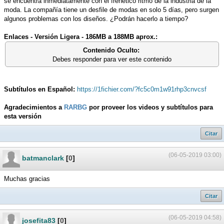
se encuentra inmediatamente con el frenético ritmo de la industria de la
moda. La compañía tiene un desfile de modas en solo 5 días, pero surgen
algunos problemas con los diseños. ¿Podrán hacerlo a tiempo?
Enlaces - Versión Ligera - 186MB a 188MB aprox.:
Contenido Oculto:
Debes responder para ver este contenido
Subtítulos en Español:
https://1fichier.com/?fc5c0m1w91rhp3cnvcsf
Agradecimientos a
RARBG
por proveer los videos y subtítulos para
esta versión
Citar
(06-05-2019 03:00)
batmanclark
[
0
]
Muchas gracias
Citar
(06-05-2019 04:58)
josefita83
[
0
]