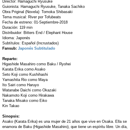
Director: Hamaguchi Ryusuke
Guionista: Hamaguchi Ryusuke, Tanaka Sachiko
Obra Priginal (Novela): Tomoka Shibasaki
Tema musical: River por Tofubeats
Fecha de estreno: 01-Septiembre-2018
Duración: 119 min
Distribuidor: Bitters End / Elephant House
Idioma: Japonés
Subtítulos: Español (Incrustados)
Fansub:
Japonés Subtitulado
Reparto:
Higashide Masahiro como Baku / Ryohei
Karata Erika como Asako
Seto Koji como Kushihashi
Yamashita Rio como Maya
Ito Sairi como Haruyo
Watanabe Daichi como Okazaki
Nakamoto Koji como Hirakawa
Tanaka Misako como Eiko
Kin Takao
Sinopsis:
Asako (Karata Erika) es una mujer de 21 años que vive en Osaka. Ella se
enamora de Baku (Higashide Masahiro), que tiene un espíritu libre. Un día,