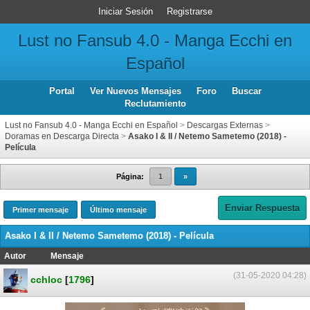
Iniciar Sesión
Registrarse
Lust no Fansub 4.0 - Manga Ecchi en
Español
Portal
Ver Nuevos Mensajes
Foro
Buscar
Reclutamiento
Lust no Fansub 4.0 - Manga Ecchi en Español
>
Descargas Externas
>
Doramas en Descarga Directa
>
Asako I & II / Netemo Sametemo (2018) -
Película
Página:
1
»
Enviar Respuesta
Primer mensaje
Último mensaje
Asako I & II / Netemo Sametemo (2018) - Película
Autor
Mensaje
(31-05-2020 04:28)
cchloc
[
1796
]