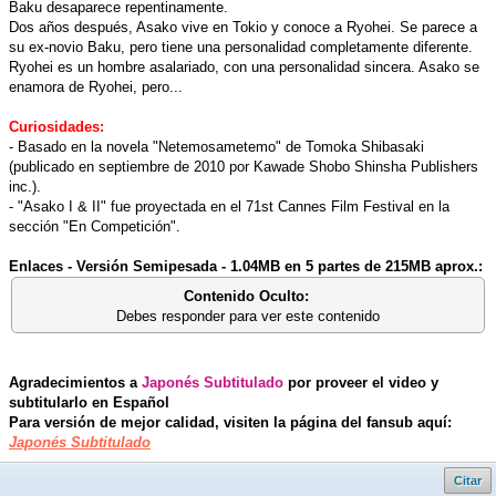
Baku desaparece repentinamente.
Dos años después, Asako vive en Tokio y conoce a Ryohei. Se parece a
su ex-novio Baku, pero tiene una personalidad completamente diferente.
Ryohei es un hombre asalariado, con una personalidad sincera. Asako se
enamora de Ryohei, pero...
Curiosidades:
- Basado en la novela "Netemosametemo" de Tomoka Shibasaki
(publicado en septiembre de 2010 por Kawade Shobo Shinsha Publishers
inc.).
- "Asako I & II" fue proyectada en el 71st Cannes Film Festival en la
sección "En Competición".
Enlaces - Versión Semipesada - 1.04MB en 5 partes de 215MB aprox.:
Contenido Oculto:
Debes responder para ver este contenido
Agradecimientos a
Japonés Subtitulado
por proveer el video y
subtitularlo en Español
Para versión de mejor calidad, visiten la página del fansub aquí:
Japonés Subtitulado
Citar