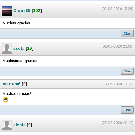
(02-06-2020 15:34)
Glupe69
[
102
]
Muchas gracias.
Citar
(02-06-2020 23:06)
esola
[
16
]
Muchisimas gracias
Citar
martum6
[
0
]
(13-06-2020 13:12)
Muchas gracias!!
Citar
(27-08-2020 20:12)
elenic
[
0
]