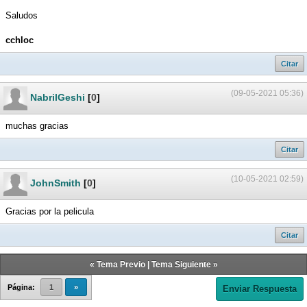
Saludos
cchloc
Citar
(09-05-2021 05:36)
NabrilGeshi
[
0
]
muchas gracias
Citar
(10-05-2021 02:59)
JohnSmith
[
0
]
Gracias por la pelicula
Citar
«
Tema Previo
|
Tema Siguiente
»
Página:
1
»
Enviar Respuesta