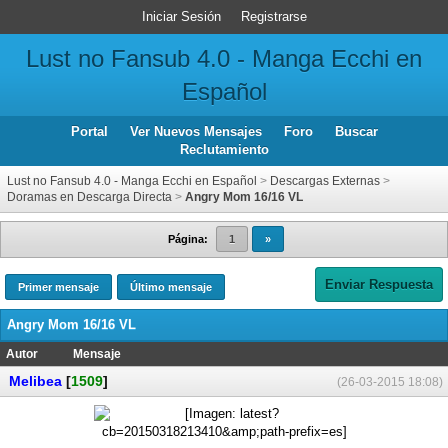
Iniciar Sesión
Registrarse
Lust no Fansub 4.0 - Manga Ecchi en
Español
Portal
Ver Nuevos Mensajes
Foro
Buscar
Reclutamiento
Lust no Fansub 4.0 - Manga Ecchi en Español
>
Descargas Externas
>
Doramas en Descarga Directa
>
Angry Mom 16/16 VL
Página:
1
»
Enviar Respuesta
Primer mensaje
Último mensaje
Angry Mom 16/16 VL
Autor
Mensaje
Melibea
[
1509
]
(26-03-2015 18:08)