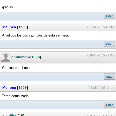
gracias
Citar
Melibea
[
1509
]
(17-04-2015 13:02)
Añadidos los dos capítulos de esta semana.
Citar
(19-04-2015 21:36)
chukimono16
[
5
]
Gracias por el aporte
Citar
Melibea
[
1509
]
(04-05-2015 17:11)
Tema actualizado
Citar
elkuijito
[
15
]