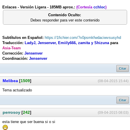
Enlaces - Versión Ligera - 185MB aprox.:
(Cortesía
cchloc
)
Contenido Oculto:
Debes responder para ver este contenido
Subtítulos en Español:
https://1fichier.com/?x0psmkfwdaciwvsusyhd
Traducción:
LadyJ, Jensenver, Emiily666, zamita y Shizuna
para
Asia-Team
Corrección:
Jensenver
Coordinación:
Jensenver
Citar
Melibea
[
1509
]
(08-04-2015 15:44)
Tema actualizado
Citar
perrosoy
[
242
]
(09-04-2015 08:03)
esta tiene que ser buena si o si