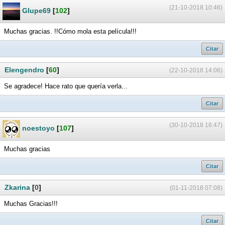
(21-10-2018 10:46)
Glupe69
[
102
]
Muchas gracias. !!Cómo mola esta película!!!
Citar
Elengendro
[
60
]
(22-10-2018 14:06)
Se agradece! Hace rato que quería verla...
Citar
(30-10-2018 16:47)
noestoyo
[
107
]
Muchas gracias
Citar
Zkarina
[
0
]
(01-11-2018 07:08)
Muchas Gracias!!!
Citar