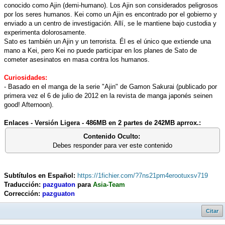
conocido como Ajin (demi-humano). Los Ajin son considerados peligrosos
por los seres humanos. Kei como un Ajin es encontrado por el gobierno y
enviado a un centro de investigación. Allí, se le mantiene bajo custodia y
experimenta dolorosamente.
Sato es también un Ajin y un terrorista. Él es el único que extiende una
mano a Kei, pero Kei no puede participar en los planes de Sato de
cometer asesinatos en masa contra los humanos.
Curiosidades:
- Basado en el manga de la serie "Ajin" de Gamon Sakurai (publicado por
primera vez el 6 de julio de 2012 en la revista de manga japonés seinen
good! Afternoon).
Enlaces - Versión Ligera - 486MB en 2 partes de 242MB aprrox.:
Contenido Oculto:
Debes responder para ver este contenido
Subtítulos en Español:
https://1fichier.com/?7ns21pm4erootuxsv719
Traducción:
pazguaton
para
Asia-Team
Corrección:
pazguaton
Citar