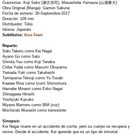
Guionistas: Koji Seko (瀬古浩司), Masashidai Yamaura (山浦雅大)
Obra Original (Manga): Gamon Sakurai
Fecha de estreno: 30-Septiembre-2017
Duración: 109 min
Distribuidor: Toho
Idioma: Japonés
Subtítulos:
Asia-Team
Reparto:
Sato Takeru como Kei Nagai
Ayano Go como Sato
Shirota Yuu como Koji Tanaka
Chiba Yudai como Masumi Okuyama
Yamada Yuki como Takahashi
Tamayama Tetsuji como Yu Tosaki
Kawaei Rina como Izumi Shimomura
Hamabe Minami como Eriko Nagai
Shinagawa Hiroshi
Yoshiyuki Kazuko
Miyano Mamoru como IBM (voz)
Mochizuki Musashi como transeúnte
Sinopsis:
Kei Nagai muere en un accidente de coche, pero su cuerpo se recupera y
revive. Desde el accidente, Kei aprende que es un tipo de inmortal