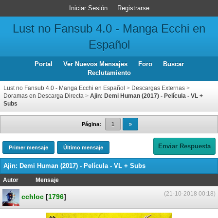
Iniciar Sesión
Registrarse
Lust no Fansub 4.0 - Manga Ecchi en
Español
Portal
Ver Nuevos Mensajes
Foro
Buscar
Reclutamiento
Lust no Fansub 4.0 - Manga Ecchi en Español
>
Descargas Externas
>
Doramas en Descarga Directa
>
Ajin: Demi Human (2017) - Película - VL +
Subs
Página:
1
»
Enviar Respuesta
Primer mensaje
Último mensaje
Ajin: Demi Human (2017) - Película - VL + Subs
Autor
Mensaje
(21-10-2018 00:18)
cchloc
[
1796
]