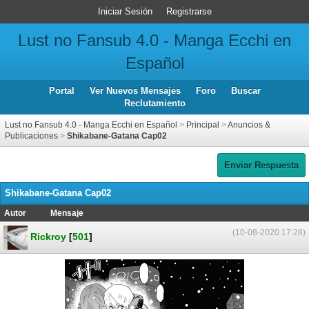
Iniciar Sesión
Registrarse
Lust no Fansub 4.0 - Manga Ecchi en
Español
Portal
Ver Nuevos Mensajes
Foro
Buscar
Reclutamiento
Lust no Fansub 4.0 - Manga Ecchi en Español
>
Principal
>
Anuncios &
Publicaciones
>
Shikabane-Gatana Cap02
Enviar Respuesta
Shikabane-Gatana Cap02
Autor
Mensaje
(10-08-2020 17:28)
Rickroy
[
501
]