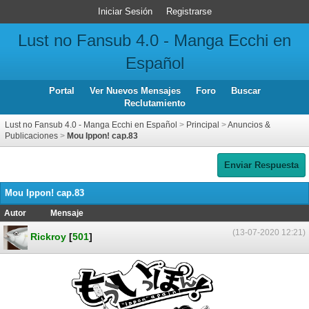
Iniciar Sesión
Registrarse
Lust no Fansub 4.0 - Manga Ecchi en
Español
Portal
Ver Nuevos Mensajes
Foro
Buscar
Reclutamiento
Lust no Fansub 4.0 - Manga Ecchi en Español
>
Principal
>
Anuncios &
Publicaciones
>
Mou Ippon! cap.83
Enviar Respuesta
Mou Ippon! cap.83
Autor
Mensaje
(13-07-2020 12:21)
Rickroy
[
501
]