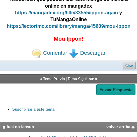
online en mangadex
https://mangadex.org/title/33555/ippon-again
y
TuMangaOnline
https://lectortmo.com/library/manga/45609/mou-ippon
Mou Ippon!
Comentar
Descargar
Citar
«
Tema Previo
|
Tema Siguiente
»
Enviar Respuesta
Suscribirse a este tema
lust no fansub
volver arriba