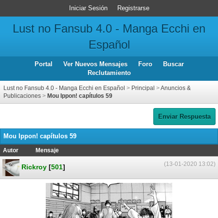
Iniciar Sesión
Registrarse
Lust no Fansub 4.0 - Manga Ecchi en
Español
Portal
Ver Nuevos Mensajes
Foro
Buscar
Reclutamiento
Lust no Fansub 4.0 - Manga Ecchi en Español
>
Principal
>
Anuncios &
Publicaciones
>
Mou Ippon! capítulos 59
Enviar Respuesta
Mou Ippon! capítulos 59
Autor
Mensaje
(13-01-2020 13:02)
Rickroy
[
501
]