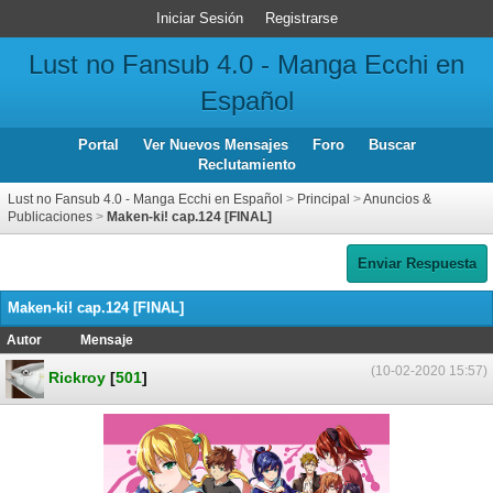
Iniciar Sesión
Registrarse
Lust no Fansub 4.0 - Manga Ecchi en
Español
Portal
Ver Nuevos Mensajes
Foro
Buscar
Reclutamiento
Lust no Fansub 4.0 - Manga Ecchi en Español
>
Principal
>
Anuncios &
Publicaciones
>
Maken-ki! cap.124 [FINAL]
Enviar Respuesta
Maken-ki! cap.124 [FINAL]
Autor
Mensaje
(10-02-2020 15:57)
Rickroy
[
501
]