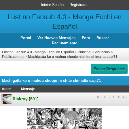
Iniciar Sesión
Registrarse
Lust no Fansub 4.0 - Manga Ecchi en
Español
Portal
Ver Nuevos Mensajes
Foro
Buscar
Reclutamiento
Lust no Fansub 4.0 - Manga Ecchi en Español
>
Principal
>
Anuncios &
Publicaciones
>
Machigatta ko o mahou shoujo ni shite shimatta cap.71
Enviar Respuesta
Machigatta ko o mahou shoujo ni shite shimatta cap.71
Autor
Mensaje
(01-12-2019 19:43)
Rickroy
[
501
]