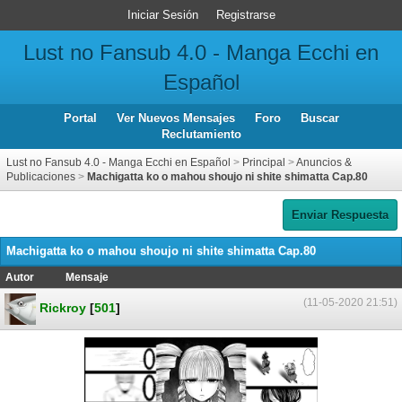
Iniciar Sesión
Registrarse
Lust no Fansub 4.0 - Manga Ecchi en
Español
Portal
Ver Nuevos Mensajes
Foro
Buscar
Reclutamiento
Lust no Fansub 4.0 - Manga Ecchi en Español
>
Principal
>
Anuncios &
Publicaciones
>
Machigatta ko o mahou shoujo ni shite shimatta Cap.80
Enviar Respuesta
Machigatta ko o mahou shoujo ni shite shimatta Cap.80
Autor
Mensaje
(11-05-2020 21:51)
Rickroy
[
501
]