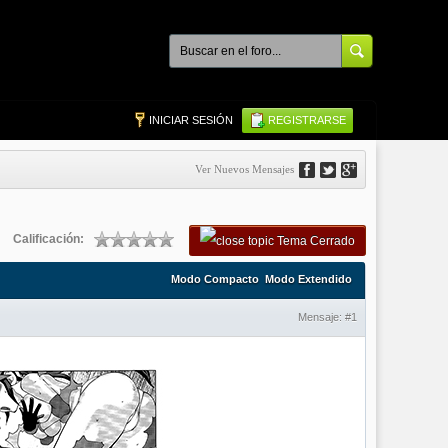
INICIAR SESIÓN
REGISTRARSE
Ver Nuevos Mensajes
Calificación:
Tema Cerrado
Modo Compacto
Modo Extendido
Mensaje:
#1