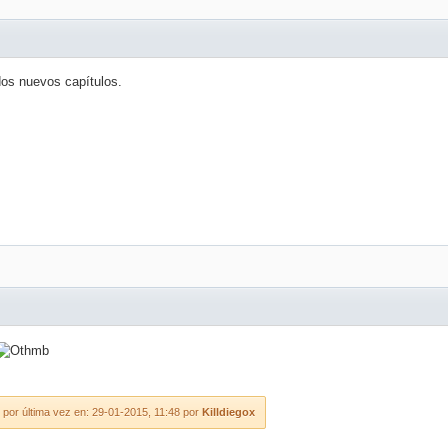
dos nuevos capítulos.
por última vez en: 29-01-2015, 11:48 por
Killdiegox