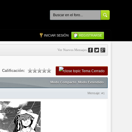
INICIAR SESIÓN
REGISTRARSE
Ver Nuevos Mensajes
Calificación:
Tema Cerrado
Modo Compacto
Modo Extendido
Mensaje:
#1