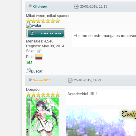
25-01-2015, 11:13
Killdiegox
Mitad weon, mitad spamer
El ritmo de este manga es impresio
Mensajes: 4,546
Registro: May 09, 2014
Sexo:
País:
162
Buscar
25-01-2015, 14:29
Dosser2010
Donador
Agradecido!!!!!!!!