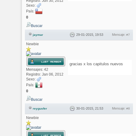
Registro: Jun 30, 2012
Sexo:
País:
0
Buscar
29-01-2015, 19:53
Mensaje:
jaymar
#7
Newbie
gracias x los capitulos nuevos
Mensajes: 42
Registro: Jan 06, 2012
Sexo:
País:
0
Buscar
30-01-2015, 21:53
Mensaje:
reygusfer
#8
Newbie