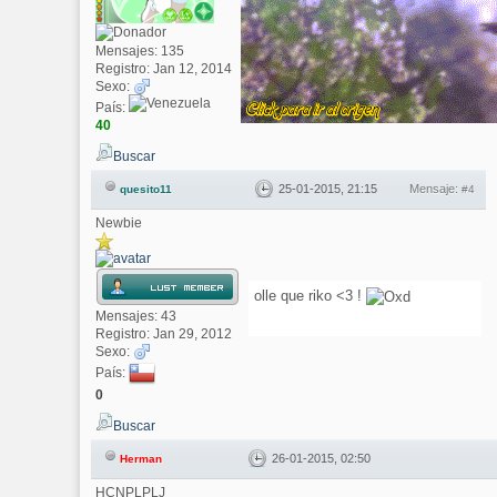
Mensajes: 135
Registro: Jan 12, 2014
Sexo:
País:
40
Buscar
25-01-2015, 21:15
Mensaje:
quesito11
#4
Newbie
olle que riko <3 !
Mensajes: 43
Registro: Jan 29, 2012
Sexo:
País:
0
Buscar
26-01-2015, 02:50
Herman
HCNPLPLJ