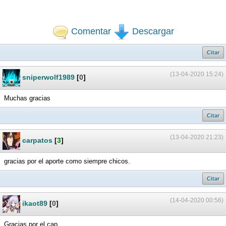
Comentar
Descargar
Citar
(13-04-2020 15:24)
sniperwolf1989
[
0
]
Muchas gracias
Citar
(13-04-2020 21:23)
carpatos
[
3
]
gracias por el aporte como siempre chicos.
Citar
(14-04-2020 00:56)
ikaot89
[
0
]
Gracias por el cap.