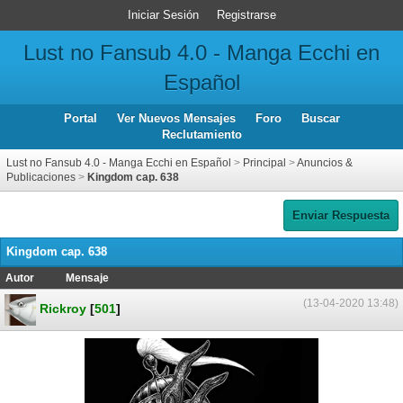
Iniciar Sesión
Registrarse
Lust no Fansub 4.0 - Manga Ecchi en
Español
Portal
Ver Nuevos Mensajes
Foro
Buscar
Reclutamiento
Lust no Fansub 4.0 - Manga Ecchi en Español
>
Principal
>
Anuncios &
Publicaciones
>
Kingdom cap. 638
Enviar Respuesta
Kingdom cap. 638
Autor
Mensaje
(13-04-2020 13:48)
Rickroy
[
501
]