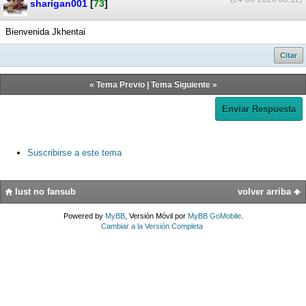
sharigan001
[
73
]
Bienvenida Jkhentai
Citar
«
Tema Previo
|
Tema Siguiente
»
Enviar Respuesta
Suscribirse a este tema
lust no fansub
volver arriba
Powered by
MyBB
, Versión Móvil por
MyBB GoMobile
.
Cambiar a la Versión Completa