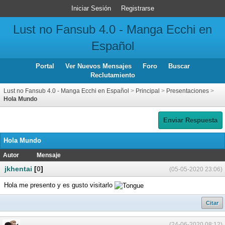
Iniciar Sesión
Registrarse
Lust no Fansub 4.0 - Manga Ecchi en
Español
Portal
Ver Nuevos Mensajes
Foro
Buscar
Reclutamiento
Lust no Fansub 4.0 - Manga Ecchi en Español
>
Principal
>
Presentaciones
>
Hola Mundo
Enviar Respuesta
Hola Mundo
Autor
Mensaje
jkhentai
[
0
]
(05-05-2020 23:06)
Hola me presento y es gusto visitarlo
Citar
(24-06-2020 08:12)