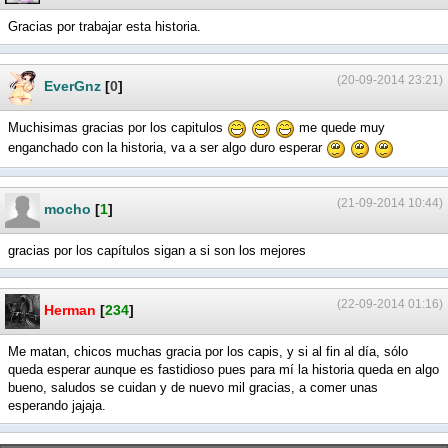
Gracias por trabajar esta historia.
(20-09-2014 23:21)
EverGnz
[
0
]
Muchisimas gracias por los capitulos
me quede muy
enganchado con la historia, va a ser algo duro esperar
(21-09-2014 10:44)
mocho
[
1
]
gracias por los capítulos sigan a si son los mejores
(22-09-2014 01:16)
Herman
[
234
]
Me matan, chicos muchas gracia por los capis, y si al fin al día, sólo
queda esperar aunque es fastidioso pues para mí la historia queda en algo
bueno, saludos se cuidan y de nuevo mil gracias, a comer unas
esperando jajaja.