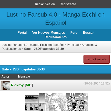
Iniciar Sesión
Registrarse
Lust no Fansub 4.0 - Manga Ecchi en
Español
Portal
Ver Nuevos Mensajes
Foro
Buscar
Reclutamiento
Lust no Fansub 4.0 - Manga Ecchi en Español
>
Principal
>
Anuncios &
Publicaciones
>
Gate – JSDF capítulos 38-39
Tema Cerrado
Gate – JSDF capítulos 38-39
Autor
Mensaje
(20-09-2014 13:52)
Rickroy
[
501
]