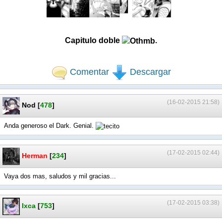
Capitulo doble
.
Comentar
Descargar
(16-02-2015 21:58)
Nod
[
478
]
Anda generoso el Dark. Genial.
(17-02-2015 02:44)
Herman
[
234
]
Vaya dos mas, saludos y mil gracias...
(17-02-2015 03:38)
Ixca
[
753
]