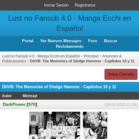
Iniciar Sesión
Registrarse
Lust no Fansub 4.0 - Manga Ecchi en
Español
Portal
Ver Nuevos Mensajes
Foro
Buscar
Reclutamiento
Lust no Fansub 4.0 - Manga Ecchi en Español
>
Principal
>
Anuncios &
Publicaciones
>
DitVB: The Memories of Sledge Hammer - Capítulos 10 y 11
Tema Cerrado
DitVB: The Memories of Sledge Hammer - Capítulos 10 y 11
Autor
Mensaje
DarkPower
[
970
]
(16-02-2015 21:26)