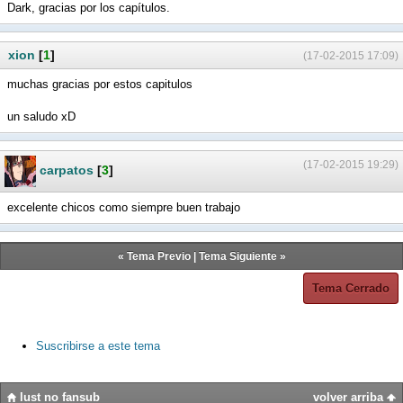
Dark, gracias por los capítulos.
xion
[
1
]
(17-02-2015 17:09)
muchas gracias por estos capitulos
un saludo xD
(17-02-2015 19:29)
carpatos
[
3
]
excelente chicos como siempre buen trabajo
«
Tema Previo
|
Tema Siguiente
»
Tema Cerrado
Suscribirse a este tema
lust no fansub
volver arriba