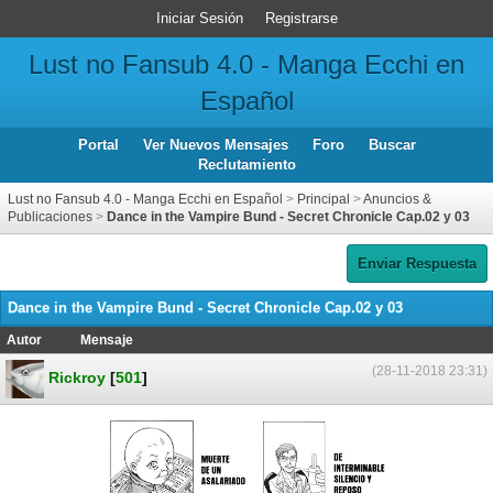
Iniciar Sesión
Registrarse
Lust no Fansub 4.0 - Manga Ecchi en
Español
Portal
Ver Nuevos Mensajes
Foro
Buscar
Reclutamiento
Lust no Fansub 4.0 - Manga Ecchi en Español
>
Principal
>
Anuncios &
Publicaciones
>
Dance in the Vampire Bund - Secret Chronicle Cap.02 y 03
Enviar Respuesta
Dance in the Vampire Bund - Secret Chronicle Cap.02 y 03
Autor
Mensaje
(28-11-2018 23:31)
Rickroy
[
501
]