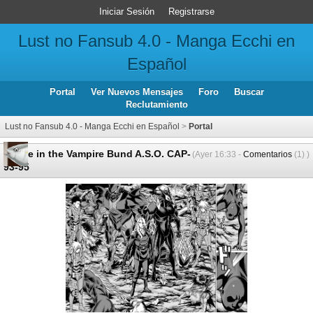
Iniciar Sesión
Registrarse
Lust no Fansub 4.0 - Manga Ecchi en
Español
Portal
Ver Nuevos Mensajes
Foro
Buscar
Reclutamiento
Lust no Fansub 4.0 - Manga Ecchi en Español
>
Portal
Dance in the Vampire Bund A.S.O. CAP-
(Ayer 16:33 -
Comentarios
(1) )
93-95