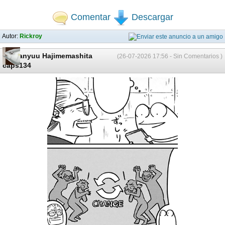
Comentar
Descargar
Autor:
Rickroy
AV Danyuu Hajimemashita
(26-07-2026 17:56 - Sin Comentarios )
caps134