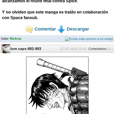
alcanzamos el round final contra Spice.
Y no olviden que este manga es traído en colaboración
con Space fansub.
Comentar
Descargar
Autor:
Rickroy
Kingdom caps-882-883
(27-07-2026 15:43 -
Comentarios
(1) )