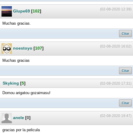
(02-08-2020 12:39)
Glupe69
[
102
]
Muchas gracias.
Citar
(02-08-2020 16:02)
noestoyo
[
107
]
Muchas gracias
Citar
Skyking
[
5
]
(02-08-2020 17:31)
Domou arigatou gozaimasu!
Citar
(02-08-2020 19:47)
anele
[
0
]
gracias por la pelicula