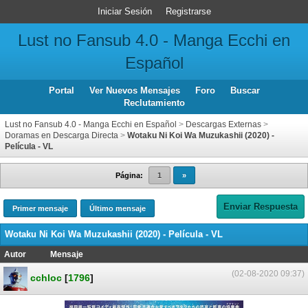
Iniciar Sesión
Registrarse
Lust no Fansub 4.0 - Manga Ecchi en
Español
Portal
Ver Nuevos Mensajes
Foro
Buscar
Reclutamiento
Lust no Fansub 4.0 - Manga Ecchi en Español
>
Descargas Externas
>
Doramas en Descarga Directa
>
Wotaku Ni Koi Wa Muzukashii (2020) -
Película - VL
Página:
1
»
Enviar Respuesta
Primer mensaje
Último mensaje
Wotaku Ni Koi Wa Muzukashii (2020) - Película - VL
Autor
Mensaje
(02-08-2020 09:37)
cchloc
[
1796
]