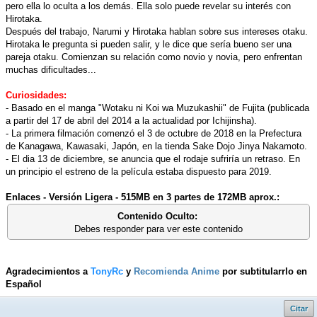
pero ella lo oculta a los demás. Ella solo puede revelar su interés con
Hirotaka.
Después del trabajo, Narumi y Hirotaka hablan sobre sus intereses otaku.
Hirotaka le pregunta si pueden salir, y le dice que sería bueno ser una
pareja otaku. Comienzan su relación como novio y novia, pero enfrentan
muchas dificultades...
Curiosidades:
- Basado en el manga "Wotaku ni Koi wa Muzukashii" de Fujita (publicada
a partir del 17 de abril del 2014 a la actualidad por Ichijinsha).
- La primera filmación comenzó el 3 de octubre de 2018 en la Prefectura
de Kanagawa, Kawasaki, Japón, en la tienda Sake Dojo Jinya Nakamoto.
- El dia 13 de diciembre, se anuncia que el rodaje sufriría un retraso. En
un principio el estreno de la película estaba dispuesto para 2019.
Enlaces - Versión Ligera - 515MB en 3 partes de 172MB aprox.:
Contenido Oculto:
Debes responder para ver este contenido
Agradecimientos a
TonyRc
y
Recomienda Anime
por subtitularrlo en
Español
Citar