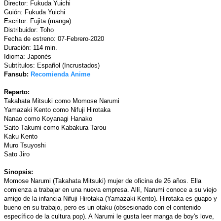
Director: Fukuda Yuichi
Guión: Fukuda Yuichi
Escritor: Fujita (manga)
Distribuidor: Toho
Fecha de estreno: 07-Febrero-2020
Duración: 114 min.
Idioma: Japonés
Subtítulos: Español (Incrustados)
Fansub:
Recomienda Anime
Reparto:
Takahata Mitsuki como Momose Narumi
Yamazaki Kento como Nifuji Hirotaka
Nanao como Koyanagi Hanako
Saito Takumi como Kabakura Tarou
Kaku Kento
Muro Tsuyoshi
Sato Jiro
Sinopsis:
Momose Narumi (Takahata Mitsuki) mujer de oficina de 26 años. Ella
comienza a trabajar en una nueva empresa. Allí, Narumi conoce a su viejo
amigo de la infancia Nifuji Hirotaka (Yamazaki Kento). Hirotaka es guapo y
bueno en su trabajo, pero es un otaku (obsesionado con el contenido
específico de la cultura pop). A Narumi le gusta leer manga de boy's love,