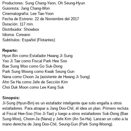
Productores: Sung Chang-Yeon, Oh Seung-Hyun
Guionista: Jang Chang-Won
Cinematografía: Lee Tae-Yoon
Fecha de Estreno: 22 de Noviembre del 2017
Duración: 117 min.
Distribuidor: Showbox
Idioma: Coreano
Subtítulos: Español (Flotantes)
Reparto:
Hyun Bin como Estafador Hwang Ji Sung
Yoo Ji Tae como Fiscal Park Hee Soo
Bae Sung Woo como Go Suk-Dong
Park Sung Woong como Kwak Seung Gun
Nana como Choon Ja (asistente de Hwang Ji Sung)
Ahn Se Ha como Jefe de Sección Kim
Choi Duk Moon como Lee Kang Suk
Sinopsis:
Ji-Sung (Hyun-Bin) es un estafador inteligente que solo engaña a otros
estafadores. Para atrapar a Jang Doo-Chil, él idea un plan. Primero recluta
al Fiscal Hee-Soo (Yoo Ji-Tae) y luego a otros estafadores Suk-Dong (Bae
Sung-Woo), Choon-Ja (Nana) y Jefe Kim (An Se-Ha). Lanzan un cebo a la
mano derecha de Jang Doo-Chil, Seung-Gun (Park Sung-Woong).