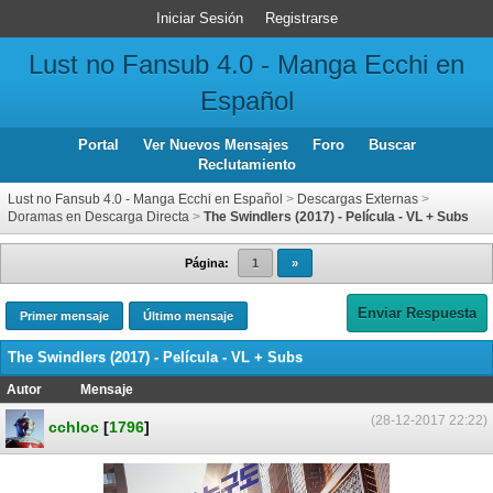
Iniciar Sesión
Registrarse
Lust no Fansub 4.0 - Manga Ecchi en
Español
Portal
Ver Nuevos Mensajes
Foro
Buscar
Reclutamiento
Lust no Fansub 4.0 - Manga Ecchi en Español
>
Descargas Externas
>
Doramas en Descarga Directa
>
The Swindlers (2017) - Película - VL + Subs
Página:
1
»
Enviar Respuesta
Primer mensaje
Último mensaje
The Swindlers (2017) - Película - VL + Subs
Autor
Mensaje
(28-12-2017 22:22)
cchloc
[
1796
]