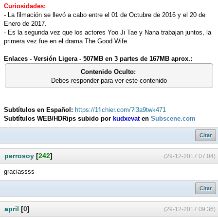
Curiosidades:
- La filmación se llevó a cabo entre el 01 de Octubre de 2016 y el 20 de
Enero de 2017.
- Es la segunda vez que los actores Yoo Ji Tae y Nana trabajan juntos, la
primera vez fue en el drama The Good Wife.
Enlaces - Versión Ligera - 507MB en 3 partes de 167MB aprox.:
Contenido Oculto:
Debes responder para ver este contenido
Subtítulos en Español:
https://1fichier.com/?l3a9twk471
Subtítulos WEB/HDRips subido por
kudxevat
en
Subscene.com
Citar
perrosoy
[
242
]
(29-12-2017 07:04)
graciassss
Citar
april
[
0
]
(29-12-2017 09:36)