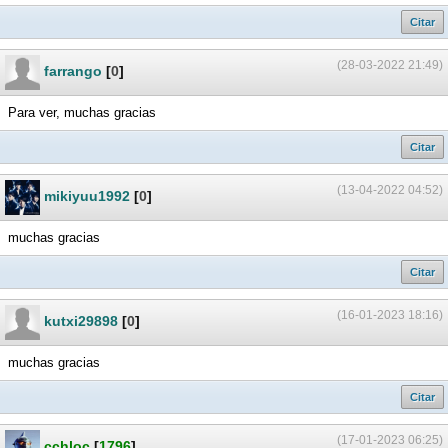
Citar
(28-03-2022 21:49)
farrango
[
0
]
Para ver, muchas gracias
Citar
(13-04-2022 04:52)
mikiyuu1992
[
0
]
muchas gracias
Citar
(16-01-2023 18:16)
kutxi29898
[
0
]
muchas gracias
Citar
(17-01-2023 06:25)
cchloc
[
1796
]