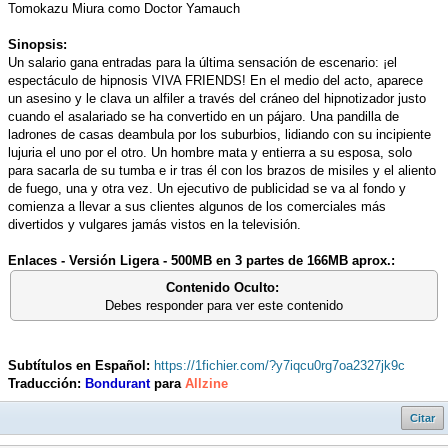
Tomokazu Miura como Doctor Yamauch
Sinopsis:
Un salario gana entradas para la última sensación de escenario: ¡el
espectáculo de hipnosis VIVA FRIENDS! En el medio del acto, aparece
un asesino y le clava un alfiler a través del cráneo del hipnotizador justo
cuando el asalariado se ha convertido en un pájaro. Una pandilla de
ladrones de casas deambula por los suburbios, lidiando con su incipiente
lujuria el uno por el otro. Un hombre mata y entierra a su esposa, solo
para sacarla de su tumba e ir tras él con los brazos de misiles y el aliento
de fuego, una y otra vez. Un ejecutivo de publicidad se va al fondo y
comienza a llevar a sus clientes algunos de los comerciales más
divertidos y vulgares jamás vistos en la televisión.
Enlaces - Versión Ligera - 500MB en 3 partes de 166MB aprox.:
Contenido Oculto:
Debes responder para ver este contenido
Subtítulos en Español:
https://1fichier.com/?y7iqcu0rg7oa2327jk9c
Traducción:
Bondurant
para
Allzine
Citar