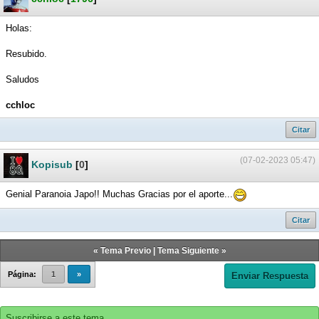
Holas:
Resubido.
Saludos
cchloc
Citar
(07-02-2023 05:47)
Kopisub
[
0
]
Genial Paranoia Japo!! Muchas Gracias por el aporte...
Citar
«
Tema Previo
|
Tema Siguiente
»
Página:
1
»
Enviar Respuesta
Suscribirse a este tema