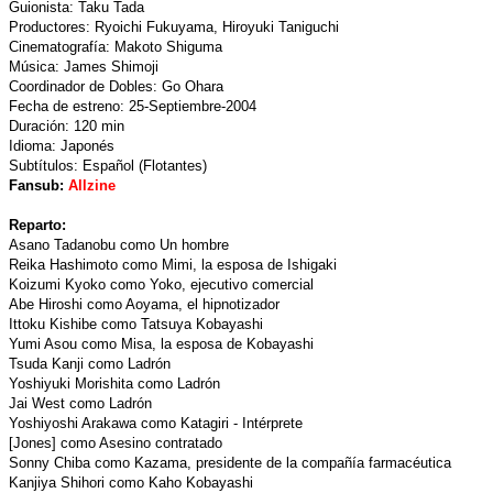
Guionista: Taku Tada
Productores: Ryoichi Fukuyama, Hiroyuki Taniguchi
Cinematografía: Makoto Shiguma
Música: James Shimoji
Coordinador de Dobles: Go Ohara
Fecha de estreno: 25-Septiembre-2004
Duración: 120 min
Idioma: Japonés
Subtítulos: Español (Flotantes)
Fansub:
Allzine
Reparto:
Asano Tadanobu como Un hombre
Reika Hashimoto como Mimi, la esposa de Ishigaki
Koizumi Kyoko como Yoko, ejecutivo comercial
Abe Hiroshi como Aoyama, el hipnotizador
Ittoku Kishibe como Tatsuya Kobayashi
Yumi Asou como Misa, la esposa de Kobayashi
Tsuda Kanji como Ladrón
Yoshiyuki Morishita como Ladrón
Jai West como Ladrón
Yoshiyoshi Arakawa como Katagiri - Intérprete
[Jones] como Asesino contratado
Sonny Chiba como Kazama, presidente de la compañía farmacéutica
Kanjiya Shihori como Kaho Kobayashi