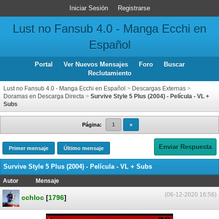
Iniciar Sesión
Registrarse
Lust no Fansub 4.0 - Manga Ecchi en
Español
Portal
Ver Nuevos Mensajes
Foro
Buscar
Reclutamiento
Lust no Fansub 4.0 - Manga Ecchi en Español
>
Descargas Externas
>
Doramas en Descarga Directa
>
Survive Style 5 Plus (2004) - Película - VL +
Subs
Página:
1
»
Enviar Respuesta
Primer mensaje
Último mensaje
Survive Style 5 Plus (2004) - Película - VL + Subs
Autor
Mensaje
(06-12-2020 16:56)
cchloc
[
1796
]