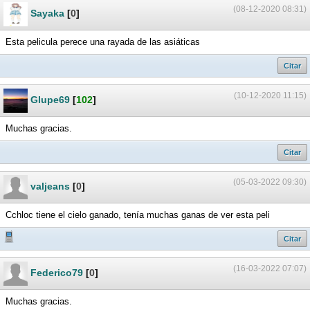
(08-12-2020 08:31)
Sayaka
[
0
]
Esta pelicula perece una rayada de las asiáticas
Citar
(10-12-2020 11:15)
Glupe69
[
102
]
Muchas gracias.
Citar
(05-03-2022 09:30)
valjeans
[
0
]
Cchloc tiene el cielo ganado, tenía muchas ganas de ver esta peli
Citar
(16-03-2022 07:07)
Federico79
[
0
]
Muchas gracias.